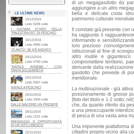
di un megagasdotto da par
aggiungere a un altro megaga
bella e delicata costa idru
LE ULTIME NEWS
patrimonio culturale mondial
Il comitato già presente con
ha raggiunto il ragguardevol
informando e sensibilizzando t
loro prezioso coinvolgimen
istituzionali al fine di scongi
altro inutile e gigantes
compromettere territorio, pae
derivante dalla realizzazione 
gasdotto che prevede di port
meridionale.
La multinazionale - già attiv
posizionamento di grosse pia
(foto del titolo e 1-2 sotto; nd
che, da quanto riferito da pes
a una preoccupante interdizio
di pesca di una vasta area ma
Una imponente piattaforma di
cittadini proprio vicino alla 