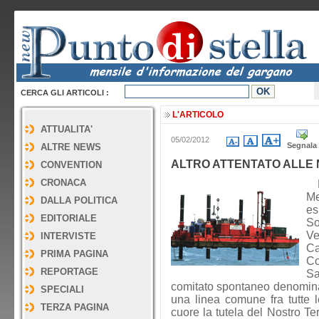
CERCA GLI ARTICOLI :
L'ARTICOLO
ATTUALITA'
05/02/2012
Segnala
ALTRE NEWS
ALTRO ATTENTATO ALLE
CONVENTION
CRONACA
Ne
Me
DALLA POLITICA
es
EDITORIALE
So
V
INTERVISTE
Ca
PRIMA PAGINA
Co
REPORTAGE
Sa
comitato spontaneo denominat
SPECIALI
una linea comune fra tutte l
TERZA PAGINA
cuore la tutela del Nostro Te