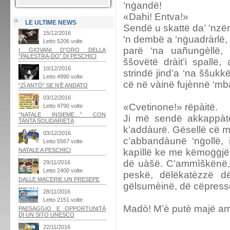
‘nġandё!
«Dahi! Entva!»
LE ULTIME NEWS
Sendё u skattё da’ ‘nzë
‘n dembё a ‘nġuadràrlё, 
parë ‘na uañungèllë, l
ššovëtë dràit’i spallë,
strindë jind’a ‘na ššukk
cё nё vàinё fujènnё ‘m
«Cvetinone!» rëpàitё.
Ji mё sendё akkappàt
k’addàurё. Gësellë cё m
c’abbandàunё ‘nġollë, 
kapìllё ke me këmoġġjë 
dё uàšё. C’ammìškёnё, j
peskё, dëlëkatèzzё dë
gёlsumèinё, dё cёpress
Madò! M’è putè majё ar