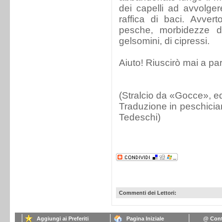
dei capelli ad avvolge
raffica di baci. Avvert
pesche, morbidezze di 
gelsomini, di cipressi.
Aiuto! Riuscirò mai a pa
(Stralcio da «Gocce», e
Traduzione in peschici
Tedeschi)
Commenti dei Lettori:
Aggiungi ai Preferiti
Pagina Iniziale
@ Cont