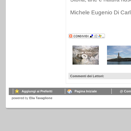
Michele Eugenio Di Car
Commenti dei Lettori:
Aggiungi ai Preferiti
Pagina Iniziale
@ Cont
powered
by
Elia Tavaglione