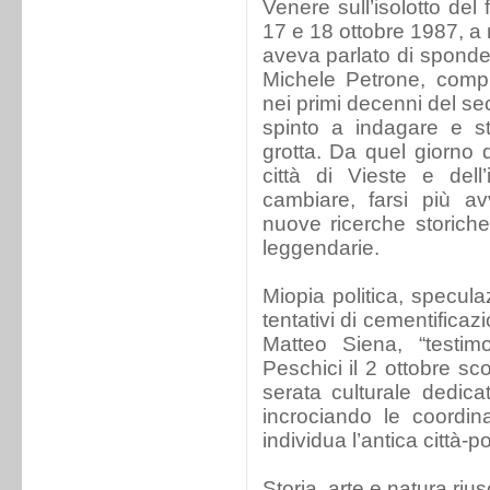
Venere sull’isolotto del 
17 e 18 ottobre 1987, a 
aveva parlato di sponde
Michele Petrone, compi
nei primi decenni del se
spinto a indagare e stu
grotta. Da quel giorno 
città di Vieste e del
cambiare, farsi più av
nuove ricerche storiche
leggendarie.
Miopia politica, specula
tentativi di cementific
Matteo Siena, “testi
Peschici il 2 ottobre sc
serata culturale dedica
incrociando le coordin
individua l’antica città-p
Storia, arte e natura ri