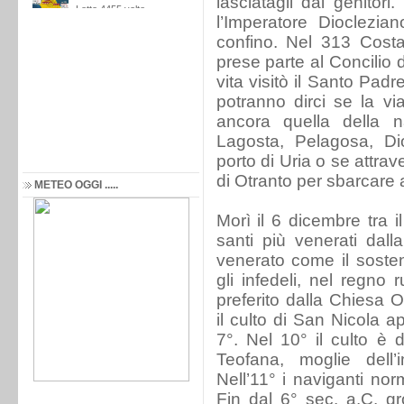
lasciatagli dai genitor
l’Imperatore Dioclezia
confino. Nel 313 Costan
prese parte al Concilio d
vita visitò il Santo Padr
potranno dirci se la v
ancora quella della 
Lagosta, Pelagosa, Dio
porto di Uria o se attrav
di Otranto per sbarcare 
METEO OGGI .....
Morì il 6 dicembre tra 
santi più venerati dall
venerato come il sosten
gli infedeli, nel regno
preferito dalla Chiesa 
il culto di San Nicola a
7°. Nel 10° il culto è d
Teofana, moglie dell’
Nell’11° i naviganti no
Fin dal 6° sec. a.C. gr