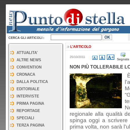
CERCA GLI ARTICOLI :
L'ARTICOLO
ATTUALITA'
25/10/2011
Segnala
ALTRE NEWS
NON PIÙ TOLLERABILE L
CONVENTION
CRONACA
È 
l
DALLA POLITICA
M
EDITORIALE
“
INTERVISTE
te
PRIMA PAGINA
N
REPORTAGE
regionale alla qualità d
SPECIALI
spinga oggi a scrivere
TERZA PAGINA
prima volta, non sarà l’