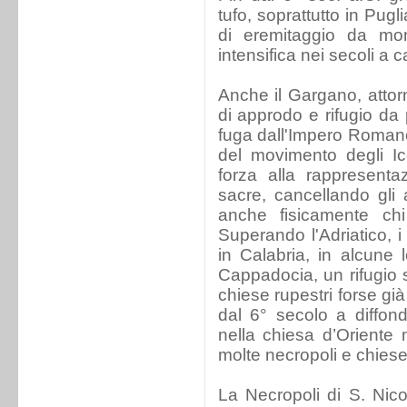
tufo, soprattutto in Pug
di eremitaggio da mon
intensifica nei secoli a c
Anche il Gargano, attor
di approdo e rifugio da 
fuga dall'Impero Romano 
del movimento degli I
forza alla rappresenta
sacre, cancellando gli a
anche fisicamente ch
Superando l'Adriatico, i
in Calabria, in alcune l
Cappadocia, un rifugio s
chiese rupestri forse già 
dal 6° secolo a diffon
nella chiesa d’Oriente m
molte necropoli e chies
La Necropoli di S. Nic