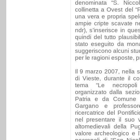
denominata “S. Nicco
collinetta a Ovest del “
una vera e propria spel
ampie cripte scavate nel
ndr), s’inserisce in que
quindi del tutto plausibi
stato eseguito da mona
suggeriscono alcuni studi
per le ragioni esposte, p
Il 9 marzo 2007, nella
di Vieste, durante il c
tema “Le necropoli 
organizzato dalla sezio
Patria e da Comune d
Gargano e professo
ricercatrice del Pontific
nel presentare il suo v
altomedievali della Pugl
valore archeologico e l’