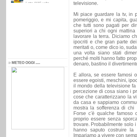
televisione.
Mi piace guardare la tv, in 
pomeriggio, e mi capita, gu
che tutti sono pagati per dir
superiori a chi ogni mattina
lavorare la terra. Diciamo c
ipocriti e che gran parte d
meritati o, come dico io, sudat
una volta siano stati dimen
perché molti hanno fatto propri
METEO OGGI .....
denaro, bastino il divertimento
E allora, se essere famosi o
essere egoisti, meschini, ipoc
il mondo della televisione fa
percezione di cosa siano i pr
cose che caratterizzano la vi
da casa e sappiamo commuov
mostra la sofferenza di chi
Forse c'è qualche famoso c
proprio essere senza sporcar
trovare. Probabilmente solo i g
hanno saputo costruire la l
Impariamo a vivere con sempl