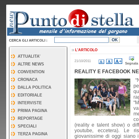
CERCA GLI ARTICOLI :
L'ARTICOLO
ATTUALITA'
21/10/2011
Segnala
ALTRE NEWS
REALITY E FACEBOOK NE
CONVENTION
CRONACA
“N
pe
DALLA POLITICA
qu
EDITORIALE
ra
“M
INTERVISTE
va
PRIMA PAGINA
me
REPORTAGE
co
(reality e talent show) o dif
SPECIALI
youtube, eccetera). Le ri
TERZA PAGINA
giovanissime di oggi siano i