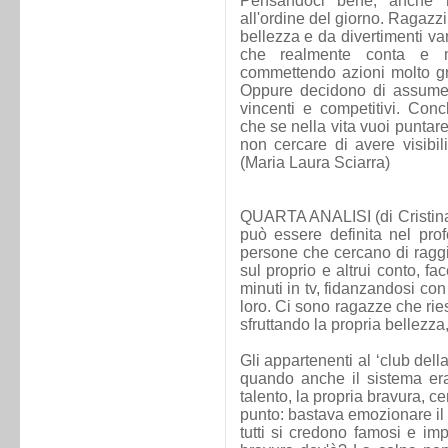
Pensandoci bene, anche ne
all'ordine del giorno. Ragazzi
bellezza e da divertimenti var
che realmente conta e mo
commettendo azioni molto gr
Oppure decidono di assume
vincenti e competitivi. Con
che se nella vita vuoi puntare 
non cercare di avere visibilit
(Maria Laura Sciarra)
QUARTA ANALISI (di Cristina 
può essere definita nel pro
persone che cercano di ragg
sul proprio e altrui conto, fa
minuti in tv, fidanzandosi co
loro. Ci sono ragazze che riesc
sfruttando la propria bellezza,
Gli appartenenti al ‘club del
quando anche il sistema era 
talento, la propria bravura, c
punto: bastava emozionare il 
tutti si credono famosi e impo