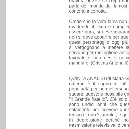
bravura dov'è? La colpa non
parte del mondo dei famosi 
contorto e corrotto.
Credo che la vera fama non s
evadendo il fisco e compien
essere pura, si deve imparare
non si deve apparire per quel
questi personaggi di oggi più
si vergognano a mettere su 
servono per raccogliere anco
lavoratrice non riesce ne
mangiare. (Cristina Antonelli)
QUINTA ANALISI (di Maria Gr
odierno è il sogno di tutti
popolarità per permettersi un
sudare, questo è possibile grazi
“Il Grande fratello”. C'è sol
sono undici anni che quest
solamente per ricevere quest
tempo di uno ‘starnuto’, e qu
in depressione perché n
trasmissione televisiva, divent