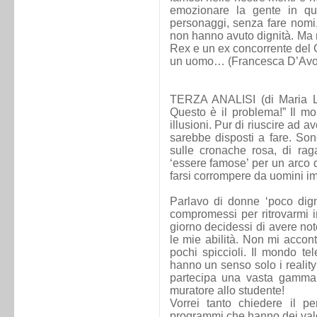
emozionare la gente in q
personaggi, senza fare nomi
non hanno avuto dignità. Ma n
Rex e un ex concorrente del 
un uomo… (Francesca D’Avol
TERZA ANALISI (di Maria L
Questo è il problema!” Il mon
illusioni. Pur di riuscire ad 
sarebbe disposti a fare. Son
sulle cronache rosa, di rag
‘essere famose’ per un arco d
farsi corrompere da uomini imp
Parlavo di donne ‘poco dign
compromessi per ritrovarmi i
giorno decidessi di avere noto
le mie abilità. Non mi accont
pochi spiccioli. Il mondo te
hanno un senso solo i reality
partecipa una vasta gamma d
muratore allo studente!
Vorrei tanto chiedere il p
programmi che hanno dei valor