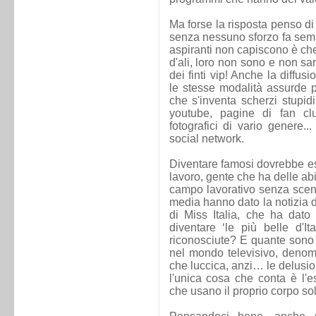
Ma forse la risposta penso di
senza nessuno sforzo fa semp
aspiranti non capiscono è che 
d'ali, loro non sono e non s
dei finti vip! Anche la diffu
le stesse modalità assurde pe
che s'inventa scherzi stupid
youtube, pagine di fan cl
fotografici di vario genere..
social network.
Diventare famosi dovrebbe es
lavoro, gente che ha delle abi
campo lavorativo senza scen
media hanno dato la notizia d
di Miss Italia, che ha dato 
diventare ‘le più belle d'I
riconosciute? E quante sono
nel mondo televisivo, denomi
che luccica, anzi… le delusio
l'unica cosa che conta è l'es
che usano il proprio corpo sol