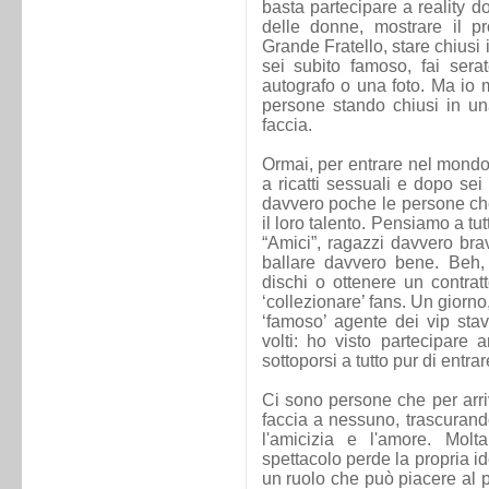
basta partecipare a reality do
delle donne, mostrare il pr
Grande Fratello, stare chiusi
sei subito famoso, fai sera
autografo o una foto. Ma io 
persone stando chiusi in una
faccia.
Ormai, per entrare nel mondo 
a ricatti sessuali e dopo se
davvero poche le persone ch
il loro talento. Pensiamo a tu
“Amici”, ragazzi davvero br
ballare davvero bene. Beh, 
dischi o ottenere un contra
‘collezionare’ fans. Un giorn
‘famoso’ agente dei vip sta
volti: ho visto partecipare
sottoporsi a tutto pur di entr
Ci sono persone che per arr
faccia a nessuno, trascurando
l'amicizia e l'amore. Mol
spettacolo perde la propria i
un ruolo che può piacere al 