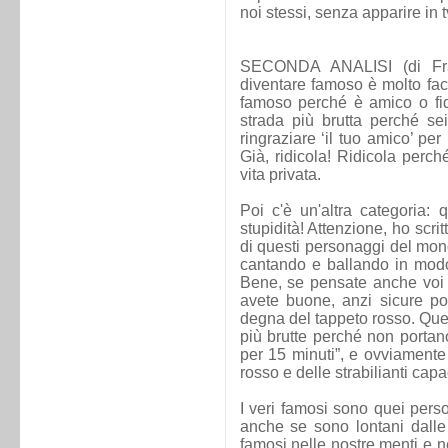
noi stessi, senza apparire in 
SECONDA ANALISI (di Fran
diventare famoso è molto faci
famoso perché è amico o fid
strada più brutta perché se
ringraziare ‘il tuo amico’ per
Già, ridicola! Ridicola perch
vita privata.
Poi c'è un'altra categoria:
stupidità! Attenzione, ho scrit
di questi personaggi del mond
cantando e ballando in modo
Bene, se pensate anche voi di
avete buone, anzi sicure poss
degna del tappeto rosso. Que
più brutte perché non porta
per 15 minuti”, e ovviamente
rosso e delle strabilianti capa
I veri famosi sono quei per
anche se sono lontani dall
famosi nelle nostre menti e n