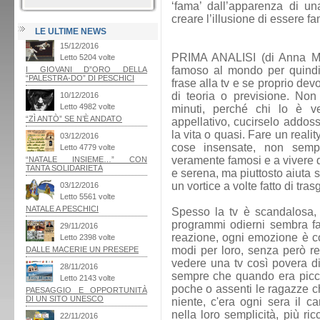
‘fama’ dall’apparenza di un
creare l’illusione di essere fa
LE ULTIME NEWS
PRIMA ANALISI (di Anna Mar
famoso al mondo per quindic
frase alla tv e se proprio de
di teoria o previsione. Non
minuti, perché chi lo è v
appellativo, cucirselo addoss
la vita o quasi. Fare un reality
cose insensate, non semp
veramente famosi e a vivere 
e serena, ma piuttosto aiuta s
un vortice a volte fatto di tr
Spesso la tv è scandalosa, 
programmi odierni sembra fa
reazione, ogni emozione è co
modi per loro, senza però r
vedere una tv così povera d
sempre che quando era picco
poche o assenti le ragazze ch
niente, c'era ogni sera il ca
nella loro semplicità, più ri