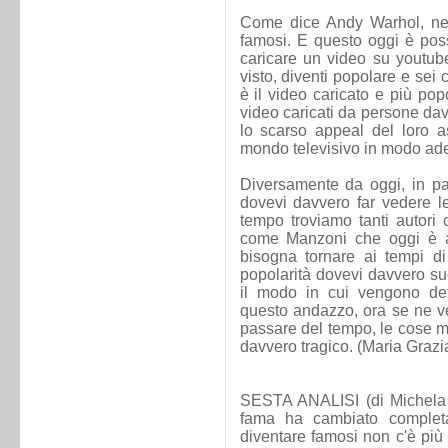
Come dice Andy Warhol, nel 
famosi. E questo oggi è poss
caricare un video su youtub
visto, diventi popolare e sei 
è il video caricato e più pop
video caricati da persone dav
lo scarso appeal del loro as
mondo televisivo in modo ad
Diversamente da oggi, in pa
dovevi davvero far vedere le
tempo troviamo tanti autori
come Manzoni che oggi è a
bisogna tornare ai tempi d
popolarità dovevi davvero su
il modo in cui vengono def
questo andazzo, ora se ne ved
passare del tempo, le cose mi
davvero tragico. (Maria Grazi
SESTA ANALISI (di Michela S
fama ha cambiato complet
diventare famosi non c'è più 