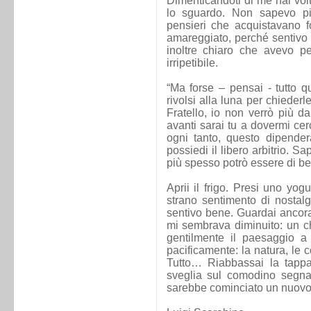
Dimenticandoti di me hai volt
lo sguardo. Non sapevo pi
pensieri che acquistavano f
amareggiato, perché sentivo 
inoltre chiaro che avevo pe
irripetibile.
“Ma forse – pensai - tutto q
rivolsi alla luna per chieder
Fratello, io non verrò più d
avanti sarai tu a dovermi cer
ogni tanto, questo dipende
possiedi il libero arbitrio. S
più spesso potrò essere di ben
Aprii il frigo. Presi uno yog
strano sentimento di nostal
sentivo bene. Guardai ancora f
mi sembrava diminuito: un ch
gentilmente il paesaggio a 
pacificamente: la natura, le 
Tutto… Riabbassai la tappa
sveglia sul comodino segna
sarebbe cominciato un nuovo