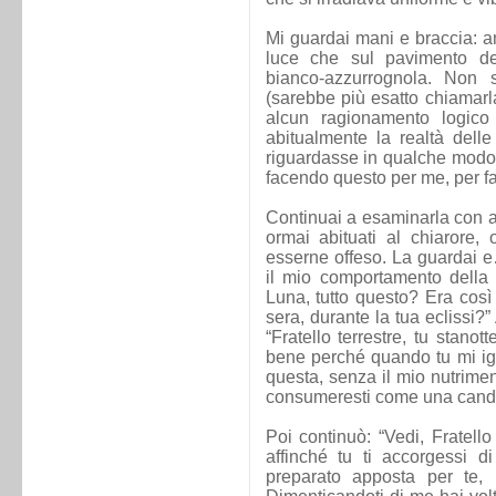
Mi guardai mani e braccia: a
luce che sul pavimento d
bianco-azzurrognola. Non
(sarebbe più esatto chiamarl
alcun ragionamento logic
abitualmente la realtà del
riguardasse in qualche modo. 
facendo questo per me, per f
Continuai a esaminarla con at
ormai abituati al chiarore,
esserne offeso. La guardai e
il mio comportamento della 
Luna, tutto questo? Era così 
sera, durante la tua eclissi
“Fratello terrestre, tu stano
bene perché quando tu mi ign
questa, senza il mio nutrimen
consumeresti come una candela
Poi continuò: “Vedi, Fratell
affinché tu ti accorgessi
preparato apposta per te, 