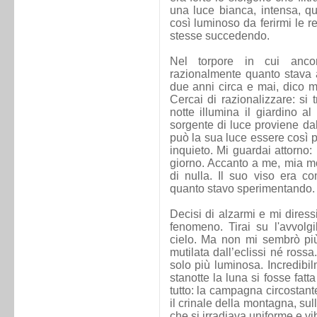
una luce bianca, intensa, qua
così luminoso da ferirmi le 
stesse succedendo.
Nel torpore in cui anco
razionalmente quanto stava 
due anni circa e mai, dico m
Cercai di razionalizzare: si
notte illumina il giardino a
sorgente di luce proviene dal
può la sua luce essere così 
inquieto. Mi guardai attorno:
giorno. Accanto a me, mia mo
di nulla. Il suo viso era c
quanto stavo sperimentando.
Decisi di alzarmi e mi diress
fenomeno. Tirai su l'avvolgi
cielo. Ma non mi sembrò più
mutilata dall’eclissi né rossa.
solo più luminosa. Incredibi
stanotte la luna si fosse fatta 
tutto: la campagna circostante,
il crinale della montagna, su
che si irradiava uniforme e v