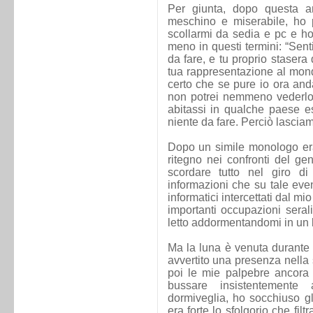
Per giunta, dopo questa am
meschino e miserabile, ho 
scollarmi da sedia e pc e ho
meno in questi termini: “Sent
da fare, e tu proprio stasera
tua rappresentazione al mond
certo che se pure io ora anda
non potrei nemmeno vederlo 
abitassi in qualche paese es
niente da fare. Perciò lasciami
Dopo un simile monologo er
ritegno nei confronti del g
scordare tutto nel giro di
informazioni che su tale even
informatici intercettati dal m
importanti occupazioni sera
letto addormentandomi in un 
Ma la luna è venuta durante 
avvertito una presenza nella 
poi le mie palpebre ancora
bussare insistentemente a
dormiveglia, ho socchiuso gli
era forte lo sfolgorio che fil