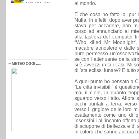
al mondo.
E che cosa ho fatto io, pur
Nulla. In effetti, dopo aver 
stava per accadere, non mi 
corso ad annunciarlo ai miei
alla tastiera del computer l
“Who killed Mr Moonlight”
macabre atmosfere e dalle s
pure permesso un’osservazi
se con l’attenuante della sinc
METEO OGGI .....
si è avvezzi in tali casi. Mi
di ’sta eclissi lunare? E tutt
A quel punto ho pensato a Ca
“Le città invisibili” è questio
mai il cielo, in quanto tropp
sguardo verso l’alto. Allora 
occhi puntati a terra, verso 
verso il grigiore delle loro 
esattamente come uno di que
insensibili all’incanto offert
di sciupone di bellezza e di 
in coloro che sanno ancora me