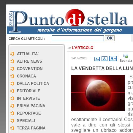
CERCA GLI ARTICOLI :
L'ARTICOLO
ATTUALITA'
14/09/2011
Segnala
ALTRE NEWS
LA VENDETTA DELLA LU
CONVENTION
CRONACA
St
pr
DALLA POLITICA
cu
EDITORIALE
ma
vi
INTERVISTE
gr
PRIMA PAGINA
qu
REPORTAGE
ri
esattamente il contrario! Co
SPECIALI
vale a dire con gli stess
TERZA PAGINA
svegliare un ubriaco addorm