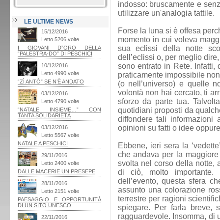
indosso: bruscamente e senza
utilizzare un'analogia tattile.
LE ULTIME NEWS
Forse la luna si è offesa per
momento in cui voleva maggi
sua eclissi della notte s
dell’eclissi o, per meglio di
sono entrato in Rete. Infatti,
praticamente impossibile no
(o nell’universo) e quelle 
volontà non hai cercato, ti a
sforzo da parte tua. Talvolt
quotidiani proposti da qualch
diffondere tali informazioni a
opinioni su fatti o idee oppur
Ebbene, ieri sera la ‘vedette
che andava per la maggiore er
svolta nel corso della notte,
di ciò, molto importante.
dell’evento, questa sfera ch
assunto una colorazione ross
terrestre per ragioni scienti
spiegare. Per farla breve, 
ragguardevole. Insomma, di u