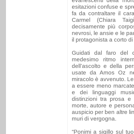
evanescenti della mort
esitazioni confuse e spr
fa da contraltare il car
Carmel (Chiara Taig
decisamente più corpos
nevrosi, le ansie e le p
il protagonista a corto di 
Guidati dal faro del 
medesimo ritmo inter
dell’ascolto e della p
usate da Amos Oz ne
miracolo è avvenuto. Le
a essere meno marcate. 
e dei linguaggi musi
distinzioni tra prosa e
morte, autore e person
auspicio per ben altre li
muri di vergogna.
“Ponimi a sigillo sul t