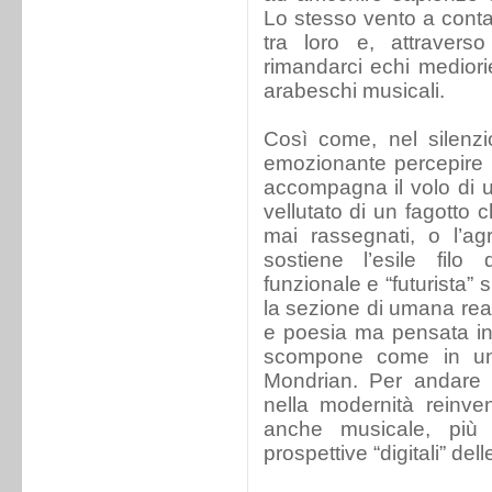
Lo stesso vento a contam
tra loro e, attravers
rimandarci echi mediorie
arabeschi musicali.
Così come, nel silenzi
emozionante percepire i
accompagna il volo di un 
vellutato di un fagotto 
mai rassegnati, o l’ag
sostiene l’esile filo 
funzionale e “futurista” 
la sezione di umana real
e poesia ma pensata i
scompone come in un
Mondrian. Per andare o
nella modernità reinve
anche musicale, più 
prospettive “digitali” de