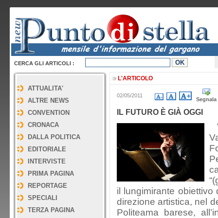
CERCA GLI ARTICOLI :
L'ARTICOLO
ATTUALITA'
02/05/2011
Segnala
ALTRE NEWS
IL FUTURO È GIÀ OGGI
CONVENTION
CRONACA
V
V
DALLA POLITICA
F
EDITORIALE
Pe
INTERVISTE
c
PRIMA PAGINA
“(
REPORTAGE
il lungimirante obiettivo
SPECIALI
direzione artistica, nel 
TERZA PAGINA
Politeama barese, all’