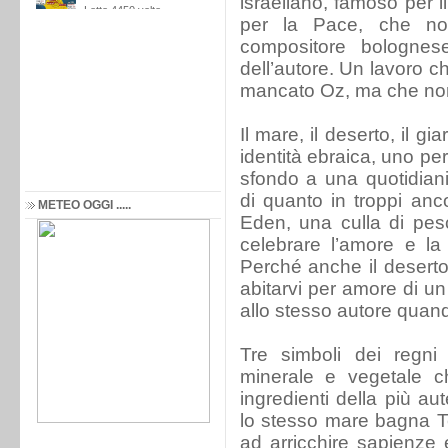
israeliano, famoso per i
per la Pace, che no
compositore bolognes
dell’autore. Un lavoro c
mancato Oz, ma che non
Il mare, il deserto, il gi
identità ebraica, uno pe
sfondo a una quotidiani
di quanto in troppi an
METEO OGGI .....
Eden, una culla di pes
celebrare l’amore e la v
Perché anche il deserto
abitarvi per amore di u
allo stesso autore quand
Tre simboli dei regni 
minerale e vegetale ch
ingredienti della più au
lo stesso mare bagna Te
ad arricchire sapienze 