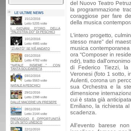
del Nuovo Teatro Petruz
la programmazione trad
LE ULTIME NEWS
coraggiose per fare de
della musica contemporan
L’intero progetto, culmi
stesso mare” del maestr
musica contemporanea i
ora “Composer in residenc
ndr), tratto dall’omonim
di Federico Tiezzi, la
Veronesi (foto 1 sotto, 
Aulenti, corona un percor
sua Orchestra e la st
dimensione internaziona
cui è stata già anticipa
Emiliano, la richiesta a
scadenza.
All’evento barese non