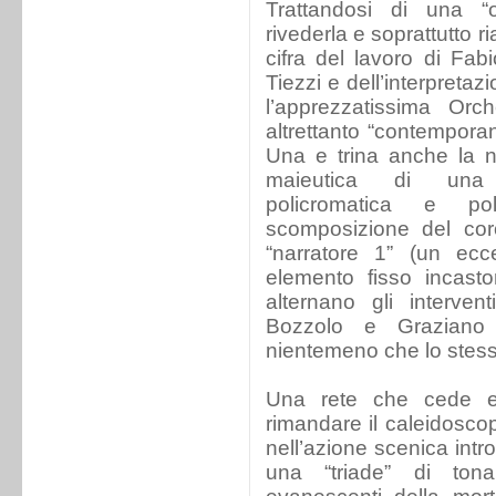
Trattandosi di una “
rivederla e soprattutto r
cifra del lavoro di Fab
Tiezzi e dell’interpreta
l’apprezzatissima Orch
altrettanto “contemporan
Una e trina anche la n
maieutica di una r
policromatica e pol
scomposizione del coro
“narratore 1” (un ecc
elemento fisso incasto
alternano gli interve
Bozzolo e Graziano
nientemeno che lo stess
Una rete che cede e
rimandare il caleidoscop
nell’azione scenica intr
una “triade” di ton