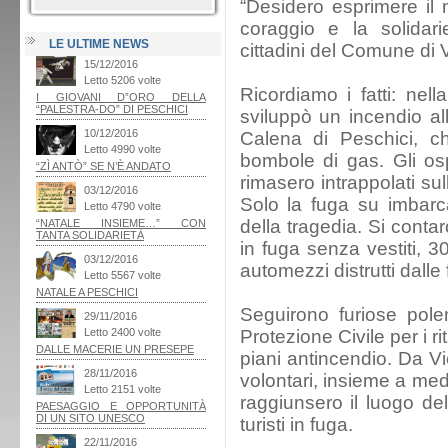
“Desidero esprimere il 
coraggio e la solidari
LE ULTIME NEWS
cittadini del Comune di 
Ricordiamo i fatti: nell
sviluppò un incendio all
Calena di Peschici, c
bombole di gas. Gli ospi
rimasero intrappolati sul
Solo la fuga su imbarca
della tragedia. Si conta
in fuga senza vestiti, 300
automezzi distrutti dalle
Seguirono furiose pole
Protezione Civile per i r
piani antincendio. Da V
volontari, insieme a med
raggiunsero il luogo del
turisti in fuga.