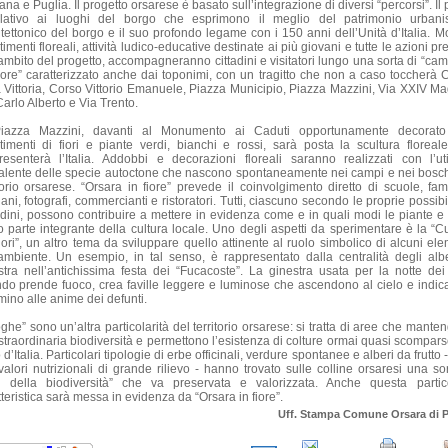
na e Puglia. Il progetto orsarese è basato sull’integrazione di diversi “percorsi”. Il
lativo ai luoghi del borgo che esprimono il meglio del patrimonio urbanis
itettonico del borgo e il suo profondo legame con i 150 anni dell’Unità d’Italia. Mo
timenti floreali, attività ludico-educative destinate ai più giovani e tutte le azioni pr
’ambito del progetto, accompagneranno cittadini e visitatori lungo una sorta di “ca
olore” caratterizzato anche dai toponimi, con un tragitto che non a caso toccherà 
a Vittoria, Corso Vittorio Emanuele, Piazza Municipio, Piazza Mazzini, Via XXIV Ma
arlo Alberto e Via Trento.
iazza Mazzini, davanti al Monumento ai Caduti opportunamente decorat
stimenti di fiori e piante verdi, bianchi e rossi, sarà posta la scultura floreal
resenterà l’Italia. Addobbi e decorazioni floreali saranno realizzati con l’uti
alente delle specie autoctone che nascono spontaneamente nei campi e nei bosch
itorio orsarese. “Orsara in fiore” prevede il coinvolgimento diretto di scuole, fami
iani, fotografi, commercianti e ristoratori. Tutti, ciascuno secondo le proprie possibi
tudini, possono contribuire a mettere in evidenza come e in quali modi le piante e i 
o parte integrante della cultura locale. Uno degli aspetti da sperimentare è la “C
fiori”, un altro tema da sviluppare quello attinente al ruolo simbolico di alcuni ele
’ambiente. Un esempio, in tal senso, è rappresentato dalla centralità degli albe
stra nell’antichissima festa dei “Fucacoste”. La ginestra usata per la notte dei 
do prende fuoco, crea faville leggere e luminose che ascendono al cielo e indica
ino alle anime dei defunti.
oghe” sono un’altra particolarità del territorio orsarese: si tratta di aree che mant
straordinaria biodiversità e permettono l’esistenza di colture ormai quasi scompars
 d’Italia. Particolari tipologie di erbe officinali, verdure spontanee e alberi da frutto -
valori nutrizionali di grande rilievo - hanno trovato sulle colline orsaresi una sor
i della biodiversità” che va preservata e valorizzata. Anche questa partic
teristica sarà messa in evidenza da “Orsara in fiore”.
Uff. Stampa Comune Orsara di P