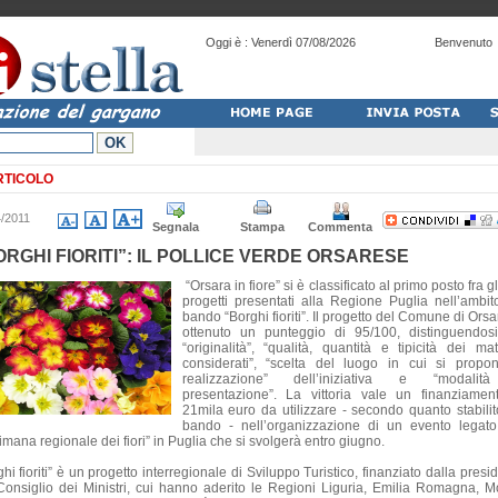
Oggi è :
Venerdì 07/08/2026
Benvenuto
RTICOLO
/2011
Segnala
Stampa
Commenta
ORGHI FIORITI”: IL POLLICE VERDE ORSARESE
“Orsara in fiore” si è classificato al primo posto fra gl
progetti presentati alla Regione Puglia nell’ambit
bando “Borghi fioriti”. Il progetto del Comune di Ors
ottenuto un punteggio di 95/100, distinguendos
“originalità”, “qualità, quantità e tipicità dei mate
considerati”, “scelta del luogo in cui si propo
realizzazione” dell’iniziativa e “modalit
presentazione”. La vittoria vale un finanziamen
21mila euro da utilizzare - secondo quanto stabilit
bando - nell’organizzazione di un evento legato
imana regionale dei fiori” in Puglia che si svolgerà entro giugno.
hi fioriti” è un progetto interregionale di Sviluppo Turistico, finanziato dalla pres
Consiglio dei Ministri, cui hanno aderito le Regioni Liguria, Emilia Romagna, Mo