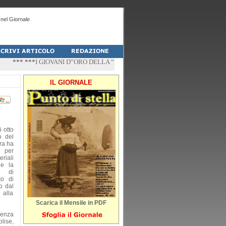
nel Giornale
*** ***
I GIOVANI D”ORO DELLA “PALESTRA-DO” DI PESCHICI
*** ***
“ZÌ
IL GIORNALE
i otto
o del
ara ha
i per
riali
ne la
à di
to di
o dal
 alla
Scarica il Mensile in PDF
idenza
lise,