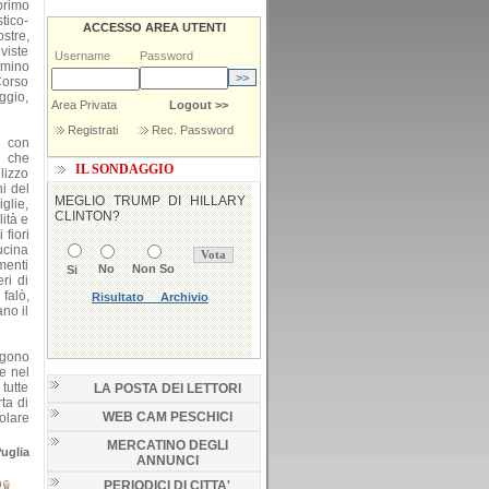
 primo
tico-
ACCESSO AREA UTENTI
stre,
eviste
Username
Password
mmino
Corso
ggio,
Area Privata
Logout >>
Registrati
Rec. Password
o con
e che
IL SONDAGGIO
lizzo
i del
glie,
lità e
fiori
ucina
menti
ri di
falò,
no il
engono
e nel
 tutte
LA POSTA DEI LETTORI
ta di
WEB CAM PESCHICI
olare
MERCATINO DEGLI
uglia
ANNUNCI
PERIODICI DI CITTA'