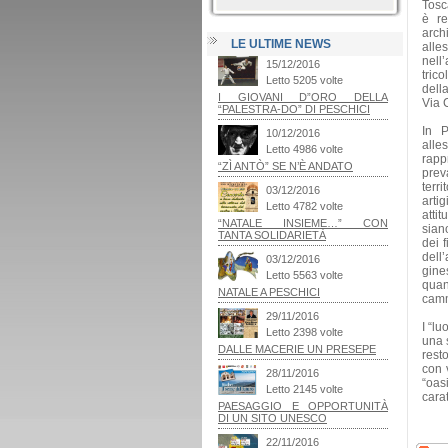
Tosca
è re
arch
LE ULTIME NEWS
alles
nell
tric
dell
Via C
In P
alle
rapp
prev
terr
artig
atti
sian
dei 
dell
gine
quan
camm
I “lu
una 
resto
con 
“oas
carat