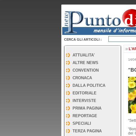
CERCA GLI ARTICOLI :
L'A
ATTUALITA'
14/04
ALTRE NEWS
“B
CONVENTION
CRONACA
DALLA POLITICA
EDITORIALE
INTERVISTE
PRIMA PAGINA
REPORTAGE
“Sett
SPECIALI
“Borg
TERZA PAGINA
del 