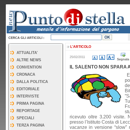
CERCA GLI ARTICOLI :
L'ARTICOLO
ATTUALITA'
25/02/2011
Segnala
ALTRE NEWS
IL SALENTO NON SPARA 
CONVENTION
CRONACA
E’
po
DALLA POLITICA
de
EDITORIALE
Bi
“S
INTERVISTE
T
PRIMA PAGINA
Fr
REPORTAGE
st
ricevuto oltre 3.200 visite.
SPECIALI
presso l’Istituto Costa di Lec
TERZA PAGINA
vacanze in versione “slow” 