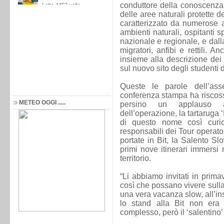
conduttore della conoscenza, 
delle aree naturali protette de
caratterizzato da numerose a
ambienti naturali, ospitanti s
nazionale e regionale, e dall
migratori, anfibi e rettili. 
insieme alla descrizione dei n
sul nuovo sito degli studenti 
Queste le parole dell’ass
conferenza stampa ha riscos
METEO OGGI .....
persino un applauso al
dell’operazione, la tartaruga ‘B
di questo nome così curios
responsabili dei Tour operator
portate in Bit, la Salento S
primi nove itinerari immersi n
territorio.
“Li abbiamo invitati in prima
così che possano vivere sulla 
una vera vacanza slow, all’in
lo stand alla Bit non era
complesso, però il ‘salentino’ è