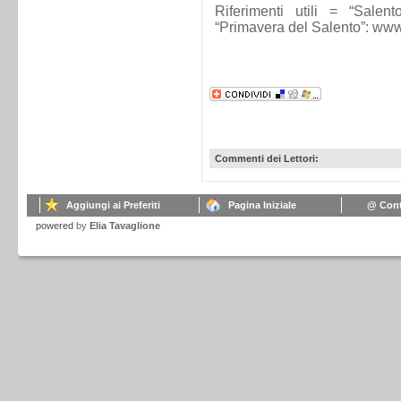
Riferimenti utili = “Salent
“Primavera del Salento”: www.
Commenti dei Lettori:
Aggiungi ai Preferiti
Pagina Iniziale
@ Cont
powered
by
Elia Tavaglione