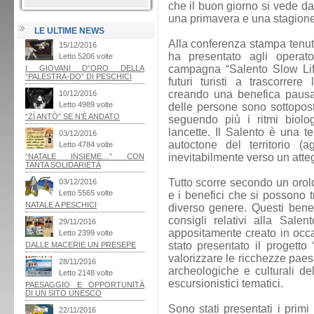
che il buon giorno si vede da
una primavera e una stagione 
LE ULTIME NEWS
Alla conferenza stampa tenuta
ha presentato agli operator
campagna “Salento Slow Life
futuri turisti a trascorrer
creando una benefica pausa 
delle persone sono sottopos
seguendo più i ritmi biolog
lancette. Il Salento è una te
autoctone del territorio (a
inevitabilmente verso un atteg
Tutto scorre secondo un orolo
e i benefici che si possono t
diverso genere. Questi benef
consigli relativi alla Sale
appositamente creato in occ
stato presentato il progett
valorizzare le ricchezze paesa
archeologiche e culturali del 
escursionistici tematici.
Sono stati presentati i primi n