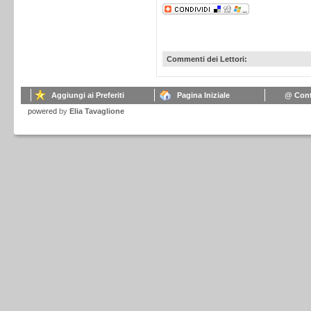
Commenti dei Lettori:
Aggiungi ai Preferiti
Pagina Iniziale
@ Cont
powered
by
Elia Tavaglione