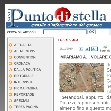
CERCA GLI ARTICOLI :
L'ARTICOLO
ATTUALITA'
18/11/2010
Segnala
ALTRE NEWS
IMPARIAMO A… VOLARE C
CONVENTION
CRONACA
Ie
S
DALLA POLITICA
Pe
EDITORIALE
G
INTERVISTE
ne
PRIMA PAGINA
L
REPORTAGE
liberandosi, appunto, da
SPECIALI
Palazzi, rappresentanti 
TERZA PAGINA
almeno fino a questo mo