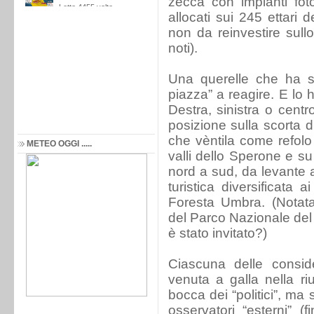
zecca con impianti fotov
allocati sui 245 ettari 
non da reinvestire sullo
noti).
Una querelle che ha st
piazza” a reagire. E lo h
Destra, sinistra o centro
posizione sulla scorta d
che vèntila come refolo 
METEO OGGI .....
valli dello Sperone e su
nord a sud, da levante 
turistica diversificata 
Foresta Umbra. (Notat
del Parco Nazionale del
è stato invitato?)
Ciascuna delle consid
venuta a galla nella r
bocca dei “politici”, ma s
osservatori “esterni” 