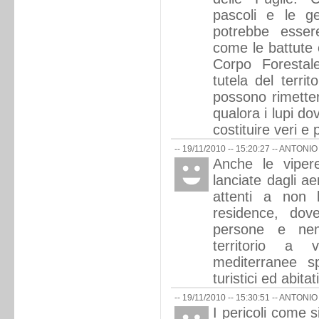
pascoli e le ge
potrebbe esser
come le battute o
Corpo Forestale
tutela del territ
possono rimettere
qualora i lupi d
costituire veri e 
-- 19/11/2010 -- 15:20:27 --
ANTONIO
Anche le viper
lanciate dagli ae
attenti a non l
residence, do
persone e nem
territorio a v
mediterranee s
turistici ed abitati
-- 19/11/2010 -- 15:30:51 --
ANTONIO
I pericoli come 