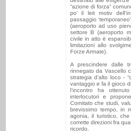
destinato alle esigenze
“azione di forza” comune
po’ il leit motiv dell
passaggio ‘temporaneo’ d
(aeroporto ad uso pien
settore B (aeroporto mil
civile in atto è espansi
limitazioni allo svolgim
Forze Armate).
A prescindere dalle tr
rinnegato da Vascello ch
strategia d’alto loco - 
vantaggio e fa il gioco d
l’incontro ha ottenuto
interlocutori e propon
Comitato che studi, valu
brevissimo tempo, in 
agonia, il turistico, c
corrette direzioni fra q
ricordo.