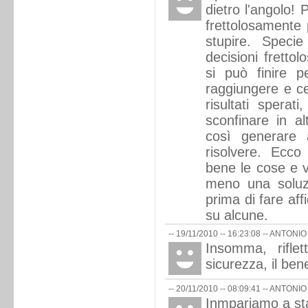
dietro l'angolo! 
frettolosamente 
stupire. Speci
decisioni fretto
si può finire p
raggiungere e cen
risultati sperat
sconfinare in al
così generare a
risolvere. Ecco
bene le cose e v
meno una soluzi
prima di fare af
su alcune.
-- 19/11/2010 -- 16:23:08 --
ANTONIO
Insomma, rifle
sicurezza, il ben
-- 20/11/2010 -- 08:09:41 --
ANTONIO
Inmpariamo a star