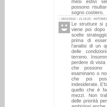
mesi estivi se
possono risultare
sogno costiero.
-- 18/11/2010 -- 21:18:20 --
ANTONIO
Le strutture si
viene poi dopo
scelte strateggi
prima di esser
l'analisi di un 
delle condizion
terreno. Insom
perdere di vista i
che possono 
esaminano o non 
che poi poss
indesiderate. E'
quello che è fat
mezzi. Non tra
delle priorità pe
ambiziosi anche d