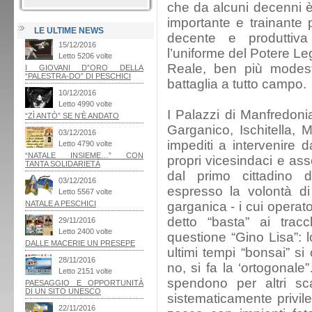
che da alcuni decenni è
importante e trainante 
LE ULTIME NEWS
decente e produttiva
l’uniforme del Potere Le
Reale, ben più modes
battaglia a tutto campo.
I Palazzi di Manfredoni
Garganico, Ischitella, M
impediti a intervenire 
propri vicesindaci e ass
dal primo cittadino d
espresso la volontà di
garganica - i cui operat
detto “basta” ai tracc
questione “Gino Lisa”: l
ultimi tempi “bonsai” s
no, si fa la ‘ortogonal
spendono per altri scal
sistematicamente privile