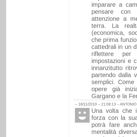
imparare a camm
pensare con 
attenzione a me
terra. La real
(economica, soci
che prima funzio
cattedrali in un 
riflettere p
impostazioni e c
innanzitutto ritr
partendo dalla v
semplici. Come
opere già iniz
Gargano e la Fer
-- 18/11/2010 -- 21:08:13 --
ANTONIO
Una volta che i
forza con la sua
potrà fare anch
mentalità diversa