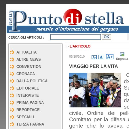
CERCA GLI ARTICOLI :
L'ARTICOLO
ATTUALITA'
05/10/2010
Segnala
ALTRE NEWS
VIAGGIO PER LA VITA
CONVENTION
CRONACA
Co
d
DALLA POLITICA
S
EDITORIALE
q
INTERVISTE
d
PRIMA PAGINA
s
REPORTAGE
civile, Ordine dei pel
SPECIALI
Comitato per la difesa
TERZA PAGINA
gente che lo aveva c