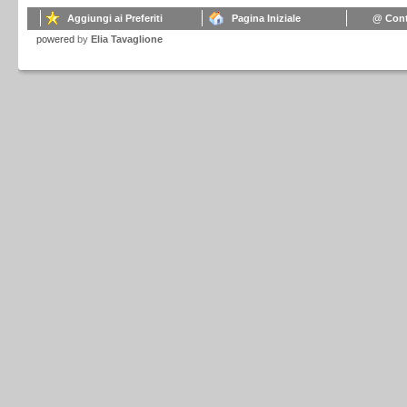
Aggiungi ai Preferiti
Pagina Iniziale
@ Cont
powered
by
Elia Tavaglione