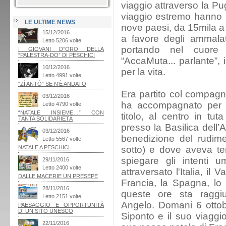
viaggio attraverso la Pugl
viaggio estremo hanno r
LE ULTIME NEWS
nove paesi, da 15mila a 
a favore degli ammala
portando nel cuore 
“AccaMuta... parlante”, 
per la vita.
Era partito col compagno
ha accompagnato per u
titolo, al centro in t
presso la Basilica dell
benedizione del rudime
sotto) e dove aveva t
spiegare gli intenti u
attraversato l'Italia, il 
Francia, la Spagna, lo S
queste ore sta ragg
Angelo. Domani 6 ottob
Siponto e il suo viaggi