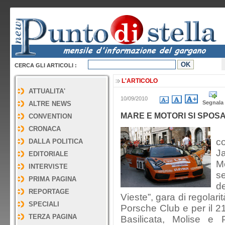
CERCA GLI ARTICOLI :
L'ARTICOLO
ATTUALITA'
10/09/2010
Segnala
ALTRE NEWS
MARE E MOTORI SI SPOSA
CONVENTION
CRONACA
L
co
DALLA POLITICA
Ja
EDITORIALE
M
INTERVISTE
s
PRIMA PAGINA
d
REPORTAGE
Vieste”, gara di regolari
SPECIALI
Porsche Club e per il 21
TERZA PAGINA
Basilicata, Molise e