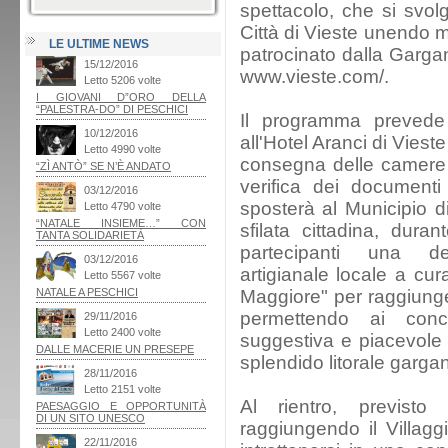
spettacolo, che si svol
Città di Vieste unendo m
LE ULTIME NEWS
patrocinato dalla Gargan
www.vieste.com/.
Il programma prevede i
all'Hotel Aranci di Viest
consegna delle camere a
verifica dei documenti
sposterà al Municipio di
sfilata cittadina, duran
partecipanti una de
artigianale locale a cur
Maggiore" per raggiungere
permettendo ai conc
suggestiva e piacevole 
splendido litorale gargan
Al rientro, previsto
raggiungendo il Villagg