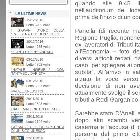
quando alle 9.45 i
nell’auditorium del loc
LE ULTIME NEWS
prima dell’inizio di un c
Panella (di recente ma
Regione Puglia, nonché
ex lavoratori di Tributi I
all’Economia – foto del 
diversi articoli redatti 
caso “per spiegare ai pre
subìta”. All’arrivo in 
alzato la voce verso 
decisione di non aver
attualmente svolge il se
tributi a Rodi Garganico.
Sarebbe stato D’Anelli a
dopo altri scambi verb
caserma e l’accusa di ol
persona del primo citt