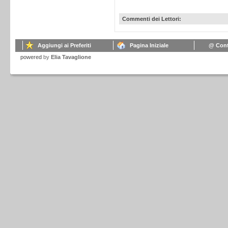
Commenti dei Lettori:
Aggiungi ai Preferiti
Pagina Iniziale
@ Cont
powered
by
Elia Tavaglione