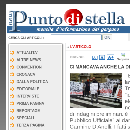
CERCA GLI ARTICOLI :
L'ARTICOLO
ATTUALITA'
16/06/2010
Segnala
ALTRE NEWS
CI MANCAVA ANCHE LA D
CONVENTION
CRONACA
E
l
DALLA POLITICA
Tr
EDITORIALE
“i
INTERVISTE
e
PRIMA PAGINA
no
REPORTAGE
di indagini preliminari, è 
SPECIALI
Pubblico Ufficiale” ai d
TERZA PAGINA
Carmine D’Anelli. I fatt