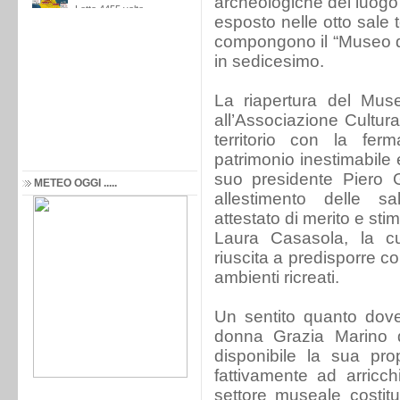
archeologiche del luogo 
esposto nelle otto sale 
compongono il “Museo d
in sedicesimo.
La riapertura del Muse
all’Associazione Cultura
territorio con la fer
patrimonio inestimabile 
suo presidente Piero Gi
METEO OGGI .....
allestimento delle sa
attestato di merito e sti
Laura Casasola, la cui
riuscita a predisporre c
ambienti ricreati.
Un sentito quanto dov
donna Grazia Marino d
disponibile la sua prop
fattivamente ad arricc
settore museale costitu