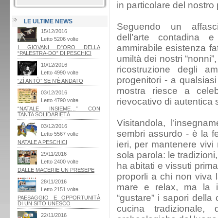
in particolare del nostro 
LE ULTIME NEWS
Seguendo un affasci
dell’arte contadina e
ammirabile esistenza fatt
umiltà dei nostri “nonni”
ricostruzione degli am
progenitori - a qualsias
mostra riesce a cele
rievocativo di autentica
Visitandola, l’insegn
sembri assurdo - è la fe
ieri, per mantenere viv
sola parola: le tradizioni,
ha abitati e vissuti prima
proporli a chi non viva 
mare e relax, ma la 
“gustare” i sapori della c
cucina tradizionale, 