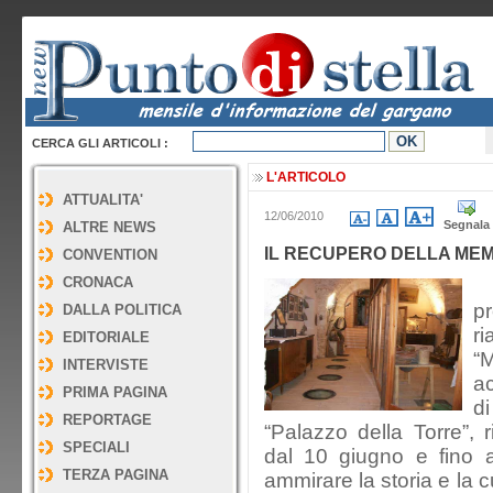
CERCA GLI ARTICOLI :
L'ARTICOLO
ATTUALITA'
12/06/2010
Segnala
ALTRE NEWS
IL RECUPERO DELLA ME
CONVENTION
CRONACA
D
pr
DALLA POLITICA
ri
EDITORIALE
“
INTERVISTE
ac
PRIMA PAGINA
d
REPORTAGE
“Palazzo della Torre”, r
SPECIALI
dal 10 giugno e fino a 
TERZA PAGINA
ammirare la storia e la 