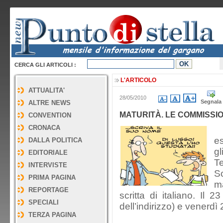
CERCA GLI ARTICOLI :
L'ARTICOLO
ATTUALITA'
28/05/2010
Segnala
ALTRE NEWS
MATURITÀ. LE COMMISSION
CONVENTION
CRONACA
P
e
DALLA POLITICA
gl
EDITORIALE
T
INTERVISTE
S
PRIMA PAGINA
m
REPORTAGE
scritta di italiano. Il 
SPECIALI
dell’indirizzo) e venerdì 
TERZA PAGINA