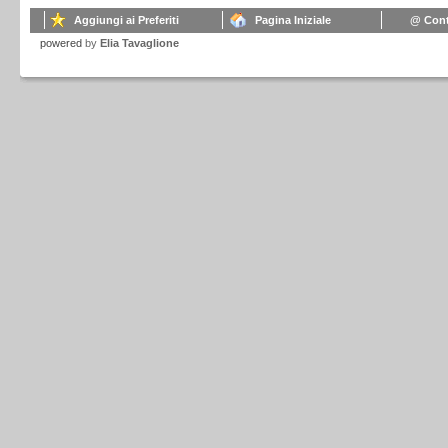
Aggiungi ai Preferiti
Pagina Iniziale
@ Cont
powered
by
Elia Tavaglione