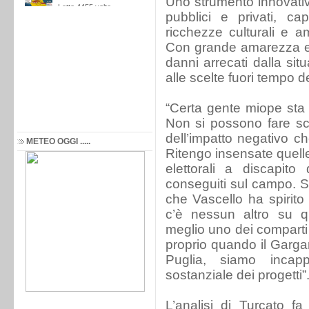
Uno strumento innovativ
pubblici e privati, ca
ricchezze culturali e am
Con grande amarezza e 
danni arrecati dalla sit
alle scelte fuori tempo de
“Certa gente miope sta p
Non si possono fare sc
dell’impatto negativo ch
METEO OGGI .....
Ritengo insensate quelle 
elettorali a discapito
conseguiti sul campo. S
che Vascello ha spirit
c’è nessun altro su qu
meglio uno dei comparti 
proprio quando il Gargan
Puglia, siamo incap
sostanziale dei progetti”
L’analisi di Turcato f