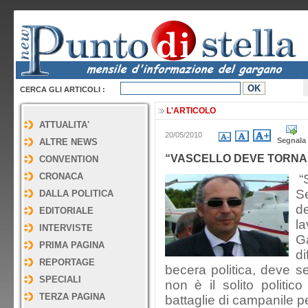
CERCA GLI ARTICOLI :
L'ARTICOLO
ATTUALITA'
20/05/2010
Segnala
ALTRE NEWS
“VASCELLO DEVE TORNAR
CONVENTION
CRONACA
“S
S
DALLA POLITICA
de
EDITORIALE
l
INTERVISTE
G
PRIMA PAGINA
di
REPORTAGE
becera politica, deve se
SPECIALI
non è il solito politic
TERZA PAGINA
battaglie di campanile pe