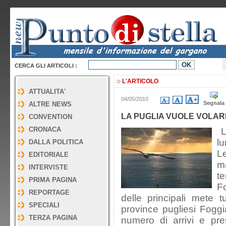
CERCA GLI ARTICOLI :
L'ARTICOLO
ATTUALITA'
04/05/2010
Segnala
ALTRE NEWS
LA PUGLIA VUOLE VOLAR
CONVENTION
CRONACA
L
l
DALLA POLITICA
L
EDITORIALE
m
INTERVISTE
te
PRIMA PAGINA
F
REPORTAGE
delle principali mete tu
SPECIALI
province pugliesi Foggi
TERZA PAGINA
numero di arrivi e pre