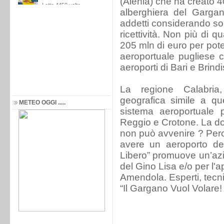
(Alenia) che ha creato 40
alberghiera del Garga
addetti considerando solo
ricettività. Non più di 
205 mln di euro per pote
aeroportuale pugliese co
aeroporti di Bari e Brind
La regione Calabri
geografica simile a que
METEO OGGI .....
sistema aeroportuale 
Reggio e Crotone. La d
non può avvenire ? Perc
avere un aeroporto d
Libero” promuove un’azi
del Gino Lisa e/o per l'ape
Amendola. Esperti, tecnici
“Il Gargano Vuol Volare!