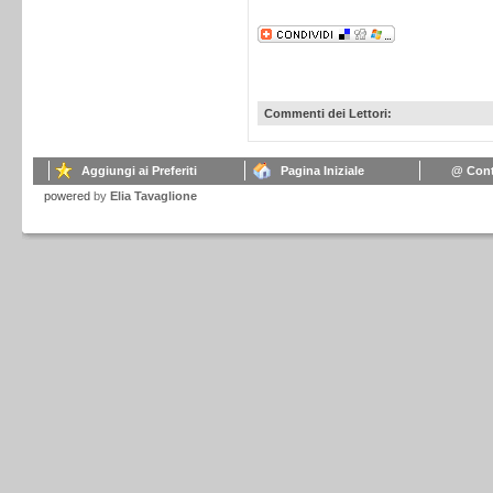
Commenti dei Lettori:
Aggiungi ai Preferiti
Pagina Iniziale
@ Cont
powered
by
Elia Tavaglione