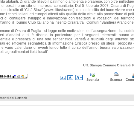
ila abitanti. Di grande rilievo il patrimonio ambientale orsarese, con oltre milledu
ri di boschi e un sito di interesse comunitario. Dal 5 febbraio 2007, Orsara di Pugl
 del circuito di “Città Slow” (www.cittàslow.net), rete delle città del buon vivere che
me i centri italiani ed europei attenti alla qualità della vita e alla promozione di pol
ci di coniugare sviluppo e innovazione con tradizioni e vocazioni del territori
t’anno, il Touring Club Italiano ha inserito Orsara tra i Comuni “Bandiera Arancione
Comune di Orsara di Puglia - si legge nelle motivazioni dell’assegnazione - ha soddis
iteri d’analisi e si è distinto in particolare per i seguenti elementi: buona att
ntale e presenza di una rete sentieristica; varietà e fruibilità degli attrattori st
rali ed efficiente segnaletica di informazione turistica presso gli stessi; proposta
o e vario calendario di eventi lungo tutto il corso dell’anno; buona valorizzazion
tti agroalimentari tipici locali”.
Uff. Stampa Comune Orsara di P
Segnala
Stampa
Com
enti dei Lettori: