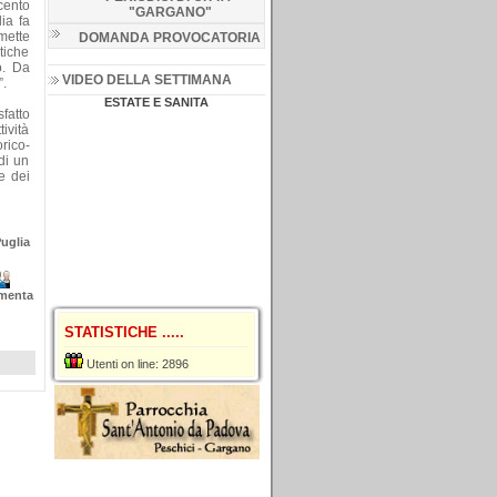
ecento
"GARGANO
"
ia fa
 mette
DOMANDA PROVOCATORIA
itiche
o. Da
VIDEO DELLA SETTIMANA
”.
ESTATE E SANITA
fatto
ività
orico-
 di un
e dei
uglia
menta
STATISTICHE .....
Utenti on line: 2896