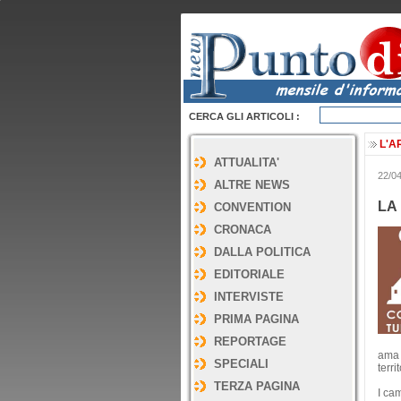
CERCA GLI ARTICOLI :
L'A
ATTUALITA'
22/0
ALTRE NEWS
LA
CONVENTION
CRONACA
DALLA POLITICA
EDITORIALE
INTERVISTE
PRIMA PAGINA
REPORTAGE
ama 
SPECIALI
territ
TERZA PAGINA
I ca