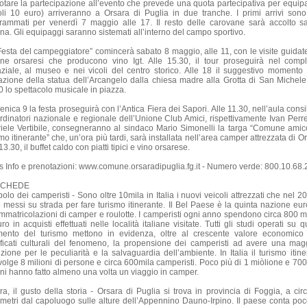
otare la partecipazione all’evento che prevede una quota partecipativa per equip
oli 10 euro) arriveranno a Orsara di Puglia in due tranche. I primi arrivi sono 
rammati per venerdì 7 maggio alle 17. Il resto delle carovane sarà accolto s
ina. Gli equipaggi saranno sistemati all’interno del campo sportivo.
Festa del campeggiatore” comincerà sabato 8 maggio, alle 11, con le visite guidate
ine orsaresi che producono vino Igt. Alle 15.30, il tour proseguirà nel comp
ziale, al museo e nei vicoli del centro storico. Alle 18 il suggestivo momento 
lazione della statua dell’Arcangelo dalla chiesa madre alla Grotta di San Michele.
0 lo spettacolo musicale in piazza.
ica 9 la festa proseguirà con l’Antica Fiera dei Sapori. Alle 11.30, nell’aula consi
ordinatori nazionale e regionale dell’Unione Club Amici, rispettivamente Ivan Perre
iele Vertibile, consegneranno al sindaco Mario Simonelli la targa “Comune amic
mo itinerante” che, un’ora più tardi, sarà installata nell’area camper attrezzata di O
13.30, il buffet caldo con piatti tipici e vino orsarese.
s Info e prenotazioni: www.comune.orsaradipuglia.fg.it - Numero verde: 800.10.68.
SCHEDE
polo dei camperisti - Sono oltre 10mila in Italia i nuovi veicoli attrezzati che nel 2
 messi su strada per fare turismo itinerante. Il Bel Paese è la quinta nazione eu
immatricolazioni di camper e roulotte. I camperisti ogni anno spendono circa 800 mi
ro in acquisti effettuati nelle località italiane visitate. Tutti gli studi operati su 
ento del turismo mettono in evidenza, oltre al crescente valore economico
ificati culturali del fenomeno, la propensione dei camperisti ad avere una mag
nzione per le peculiarità e la salvaguardia dell’ambiente. In Italia il turismo itine
volge 8 milioni di persone e circa 600mila camperisti. Poco più di 1 miòlione e 70
iani hanno fatto almeno una volta un viaggio in camper.
ra, il gusto della storia - Orsara di Puglia si trova in provincia di Foggia, a cir
ometri dal capoluogo sulle alture dell’Appennino Dauno-Irpino. Il paese conta poc