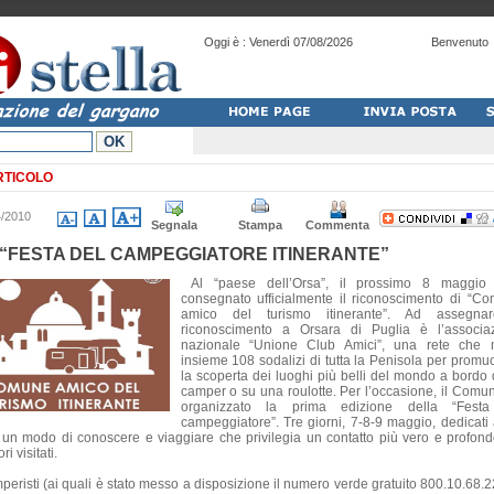
Oggi è :
Venerdì 07/08/2026
Benvenuto
RTICOLO
4/2010
Segnala
Stampa
Commenta
 “FESTA DEL CAMPEGGIATORE ITINERANTE”
Al “paese dell’Orsa”, il prossimo 8 maggio
consegnato ufficialmente il riconoscimento di “C
amico del turismo itinerante”. Ad assegnar
riconoscimento a Orsara di Puglia è l’associa
nazionale “Unione Club Amici”, una rete che 
insieme 108 sodalizi di tutta la Penisola per promu
la scoperta dei luoghi più belli del mondo a bordo 
camper o su una roulotte. Per l’occasione, il Comu
organizzato la prima edizione della “Festa
campeggiatore”. Tre giorni, 7-8-9 maggio, dedicati 
un modo di conoscere e viaggiare che privilegia un contatto più vero e profond
ori visitati.
mperisti (ai quali è stato messo a disposizione il numero verde gratuito 800.10.68.2