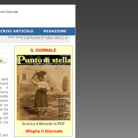
nel Giornale
*** ***
I GIOVANI D”ORO DELLA “PALESTRA-DO” DI PESCHICI
*** ***
“ZÌ
IL GIORNALE
 sarà
omune
e il
zione
mette
overe
di un
ne ha
 del
a chi
o coi
Scarica il Mensile in PDF
2 per