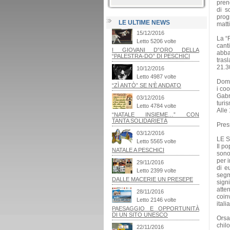
pren
di s
prog
LE ULTIME NEWS
matt
La “
cant
abba
tras
21.3
Domen
i co
Gabr
turis
Alle 
Pres
LE 
Il po
sono
per 
di eu
segm
sign
atte
coin
ital
Orsa
chil