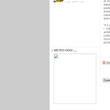
di 3m
etta
parte
insie
capa
ques
“Il 
i cr
ambie
cultu
ricc
prodo
METEO OGGI .....
Comm