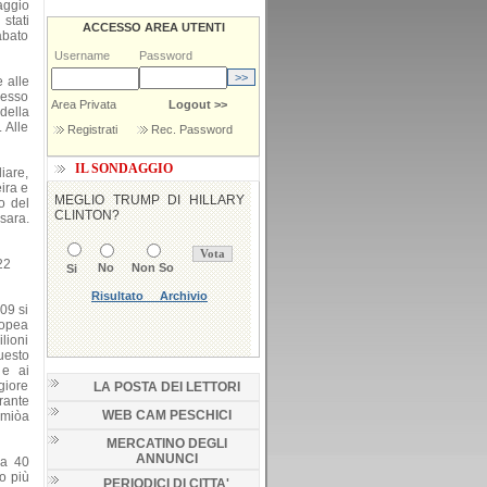
aggio
stati
ACCESSO AREA UTENTI
abato
Username
Password
 alle
lesso
Area Privata
Logout >>
della
 Alle
Registrati
Rec. Password
IL SONDAGGIO
liare,
ira e
o del
rsara.
22
009 si
ropea
lioni
questo
 e ai
giore
LA POSTA DEI LETTORI
rante
WEB CAM PESCHICI
0miòa
MERCATINO DEGLI
ANNUNCI
ca 40
o più
PERIODICI DI CITTA'