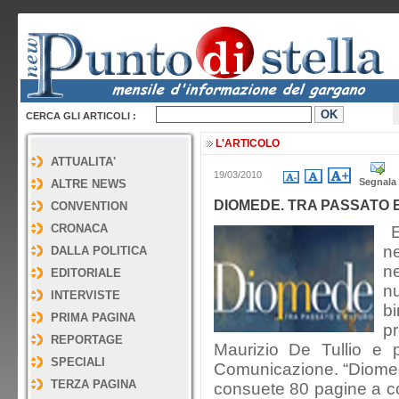
CERCA GLI ARTICOLI :
L'ARTICOLO
ATTUALITA'
19/03/2010
Segnala
ALTRE NEWS
DIOMEDE. TRA PASSATO 
CONVENTION
CRONACA
E’
ne
DALLA POLITICA
ne
EDITORIALE
nu
INTERVISTE
bi
PRIMA PAGINA
pr
REPORTAGE
Maurizio De Tullio e p
SPECIALI
Comunicazione. “Diomede
TERZA PAGINA
consuete 80 pagine a co