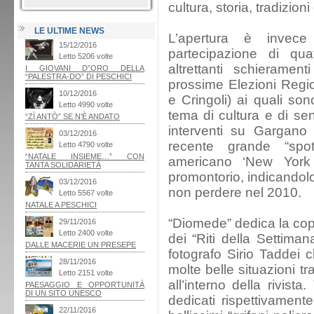
cultura, storia, tradizion
LE ULTIME NEWS
L’apertura è invec
partecipazione di quat
altrettanti schierame
prossime Elezioni Regio
e Cringoli) ai quali s
tema di cultura e di sens
interventi su Gargano
recente grande “spo
americano ‘New York
promontorio, indicandolo
non perdere nel 2010.
“Diomede” dedica la co
dei “Riti della Settiman
fotografo Sirio Taddei 
molte belle situazioni t
all’interno della rivist
dedicati rispettivamente