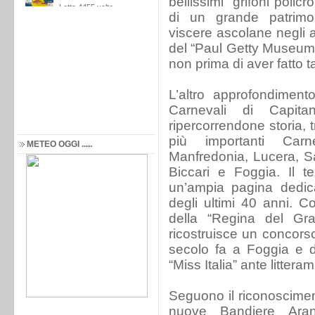
bellissimi “grifoni polic
di un grande patrimon
viscere ascolane negli a
del “Paul Getty Museum
non prima di aver fatto 
L’altro approfondiment
Carnevali di Capitan
ripercorrendone storia, t
più importanti Carn
METEO OGGI .....
Manfredonia, Lucera, S
Biccari e Foggia. Il t
un’ampia pagina dedica
degli ultimi 40 anni. 
della “Regina del Gran
ricostruisce un concors
secolo fa a Foggia e d
“Miss Italia” ante litteram
Seguono il riconosciment
nuove Bandiere Ara