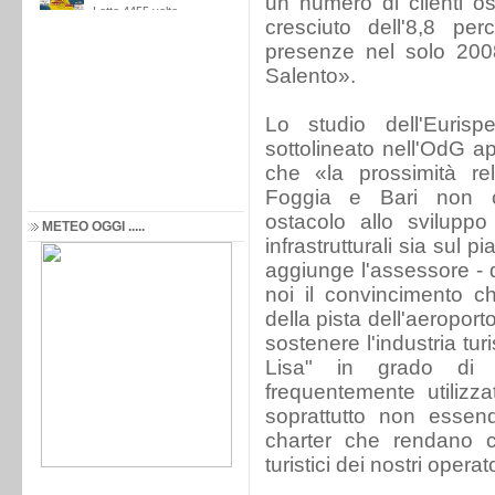
un numero di clienti os
cresciuto dell'8,8 pe
presenze nel solo 2008
Salento».
Lo studio dell'Eurisp
sottolineato nell'OdG ap
che «la prossimità rel
Foggia e Bari non c
ostacolo allo sviluppo
METEO OGGI .....
infrastrutturali sia sul pi
aggiunge l'assessore - d
noi il convincimento c
della pista dell'aeroport
sostenere l'industria tu
Lisa" in grado di a
frequentemente utilizz
soprattutto non essend
charter che rendano co
turistici dei nostri operat