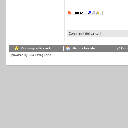
Commenti dei Lettori:
Aggiungi ai Preferiti
Pagina Iniziale
@ Cont
powered
by
Elia Tavaglione