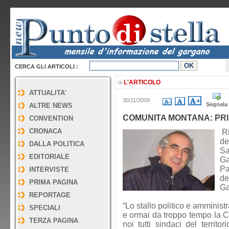
CERCA GLI ARTICOLI :
L'ARTICOLO
ATTUALITA'
30/11/2009
Segnala
ALTRE NEWS
COMUNITA MONTANA: PR
CONVENTION
CRONACA
Ri
de
DALLA POLITICA
S
EDITORIALE
Ga
Pa
INTERVISTE
de
PRIMA PAGINA
Ga
REPORTAGE
“Lo stallo politico e amminis
SPECIALI
e ormai da troppo tempo la 
TERZA PAGINA
noi tutti sindaci del territ