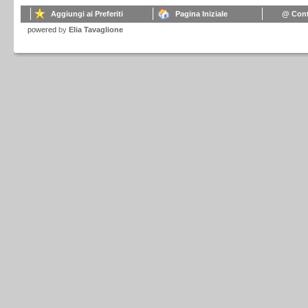
Aggiungi ai Preferiti
Pagina Iniziale
@ Cont
powered
by
Elia Tavaglione