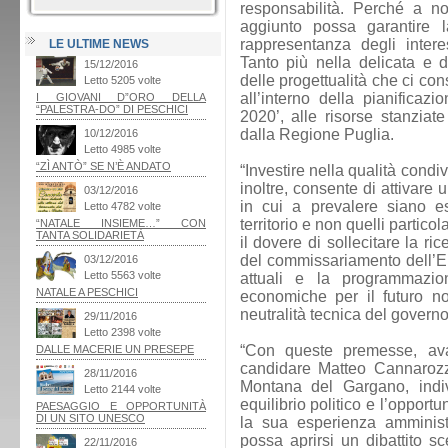
responsabilità. Perché a no
aggiunto possa garantire l
rappresentanza degli intere
LE ULTIME NEWS
Tanto più nella delicata e 
delle progettualità che ci co
all’interno della pianificaz
2020’, alle risorse stanziat
dalla Regione Puglia.
“Investire nella qualità cond
inoltre, consente di attivare 
in cui a prevalere siano es
territorio e non quelli partic
il dovere di sollecitare la ri
del commissariamento dell’Ent
attuali e la programmazi
economiche per il futuro no
neutralità tecnica del governo
“Con queste premesse, av
candidare Matteo Cannarozz
Montana del Gargano, indi
equilibrio politico e l’opportu
la sua esperienza amminist
possa aprirsi un dibattito sc