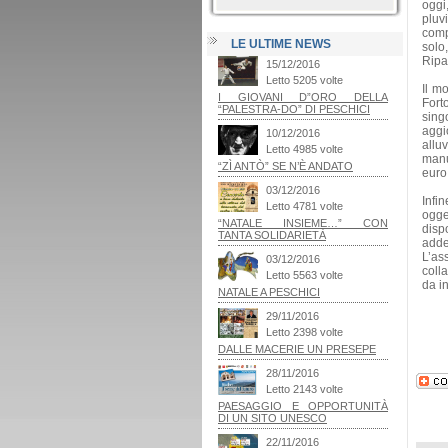
oggi
pluv
comp
LE ULTIME NEWS
solo
Ripal
Il m
Fort
sing
aggi
allu
manu
euro,
Infin
ogge
disp
adde
L’as
coll
da in