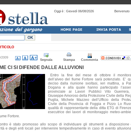
Oggi è :
Giovedì 06/08/2026
Benvenuto
RTICOLO
0/2009
Segnala
Stampa
Commenta
ME CI SI DIFENDE DALLE ALLUVIONI
Entro la fine del mese di ottobre il monitor
dell’alveo del fiume Fortore sarà potenziato. E’ q
deciso dalla riunione svoltasi, ieri mattina, a Pa
Dogana e alla quale hanno partecipato l’asse
provinciale ai Lavori Pubblici Vito Guerrera
Giuseppe Amoroso della Protezione Civile della Re
Puglia, Michele Mazzeo dell’Ufficio della Prote
Civile della Provincia di Foggia e Pizzo Lo Rus
qualità di rappresentante della ditta ETG di Firenze
esecutrice dei lavori di monitoraggio meteo-ambie
iume Fortore.
contro è stato promosso allo scopo di individuare gli strumenti a disposizione 
rità e degli enti locali per intervenire tempestivamente in caso di evento alluviona