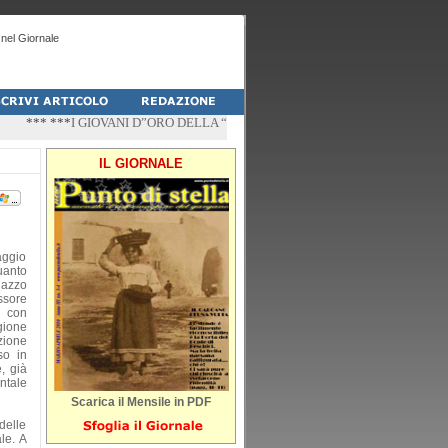
nel Giornale
*** ***
I GIOVANI D”ORO DELLA “PALESTRA-DO” DI PESCHICI
*** ***
“ZÌ
IL GIORNALE
aggio
uanto
lazzo
ssore
, con
gione
zione
so in
, già
ntale
Scarica il Mensile in PDF
delle
le. A