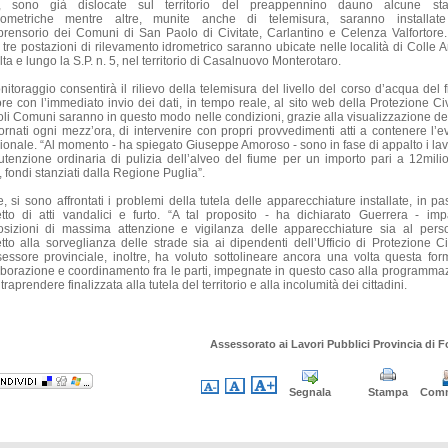
, sono già dislocate sul territorio del preappennino dauno alcune sta
iometriche mentre altre, munite anche di telemisura, saranno installat
rensorio dei Comuni di San Paolo di Civitate, Carlantino e Celenza Valfortore
, tre postazioni di rilevamento idrometrico saranno ubicate nelle località di Colle A
ta e lungo la S.P. n. 5, nel territorio di Casalnuovo Monterotaro.
onitoraggio consentirà il rilievo della telemisura del livello del corso d’acqua del 
ore con l’immediato invio dei dati, in tempo reale, al sito web della Protezione Civi
oli Comuni saranno in questo modo nelle condizioni, grazie alla visualizzazione dei
ornati ogni mezz’ora, di intervenire con propri provvedimenti atti a contenere l’e
vionale. “Al momento - ha spiegato Giuseppe Amoroso - sono in fase di appalto i lavo
tenzione ordinaria di pulizia dell’alveo del fiume per un importo pari a 12milio
 fondi stanziati dalla Regione Puglia”.
e, si sono affrontati i problemi della tutela delle apparecchiature installate, in p
tto di atti vandalici e furto. “A tal proposito - ha dichiarato Guerrera - impa
osizioni di massima attenzione e vigilanza delle apparecchiature sia al pers
tto alla sorveglianza delle strade sia ai dipendenti dell’Ufficio di Protezione Civ
sessore provinciale, inoltre, ha voluto sottolineare ancora una volta questa for
aborazione e coordinamento fra le parti, impegnate in questo caso alla programma
traprendere finalizzata alla tutela del territorio e alla incolumità dei cittadini.
Assessorato ai Lavori Pubblici Provincia di F
Segnala
Stampa
Com