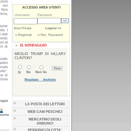
zioni
e nel
ACCESSO AREA UTENTI
. Non
rena,
Username
Password
fiume
Area Privata
Logout >>
le. I
 dati
Registrati
Rec. Password
vento
ri di
IL SONDAGGIO
ni di
assato
rtirò
onale
ile”.
ma di
zione
oggia
LA POSTA DEI LETTORI
WEB CAM PESCHICI
menta
MERCATINO DEGLI
ANNUNCI
PERIODICI DI CITTA'