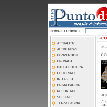
CERCA GLI ARTICOLI :
L'A
ATTUALITA'
09/1
ALTRE NEWS
CO
CONVENTION
CRONACA
DALLA POLITICA
EDITORIALE
INTERVISTE
PRIMA PAGINA
REPORTAGE
sul f
SPECIALI
L’in
TERZA PAGINA
auto