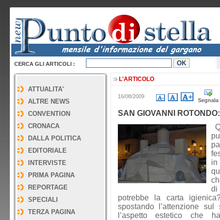
CERCA GLI ARTICOLI :
L'ARTICOLO
ATTUALITA'
16/08/2009
Segnala
ALTRE NEWS
SAN GIOVANNI ROTONDO:
CONVENTION
CRONACA
Qu
pu
DALLA POLITICA
pa
EDITORIALE
fe
in
INTERVISTE
qu
PRIMA PAGINA
ch
REPORTAGE
di
potrebbe la carta igienica?
SPECIALI
spostando l’attenzione sul 
TERZA PAGINA
l’aspetto estetico che h