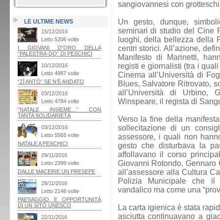
sangiovannesi con grotteschi
Un gesto, dunque, simbolic
LE ULTIME NEWS
seminari di studio del Cine 
luoghi, della bellezza della P
centri storici. All’azione, defi
Manifesto di Marinetti, hanno
registi e giornalisti (tra i qua
Cinema all’Università di Fogg
Blues, Salvatore Ritrovato, sc
all’Università di Urbino, 
Winspeare, il regista di Sangue 
Verso la fine della manifesta
sollecitazione di un consi
assessore, i quali non hanno
gesto che disturbava la pas
affollavano il corso principa
Giovanni Rotondo, Gennaro Gi
all’assessore alla Cultura Ca
Polizia Municipale che i
vandalico ma come una “provo
La carta igienica è stata ra
asciutta continuavano a giacer