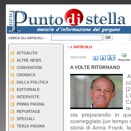
CERCA GLI ARTICOLI :
L'ARTICOLO
ATTUALITA'
25/07/2009
Segnala
ALTRE NEWS
A VOLTE RITORNANO
CONVENTION
CRONACA
Al
c
DALLA POLITICA
(
EDITORIALE
L'
INTERVISTE
C
PRIMA PAGINA
re
REPORTAGE
sta preparando in que
SPECIALI
sceneggiato (un tempo s
TERZA PAGINA
storia di Anna Frank, 