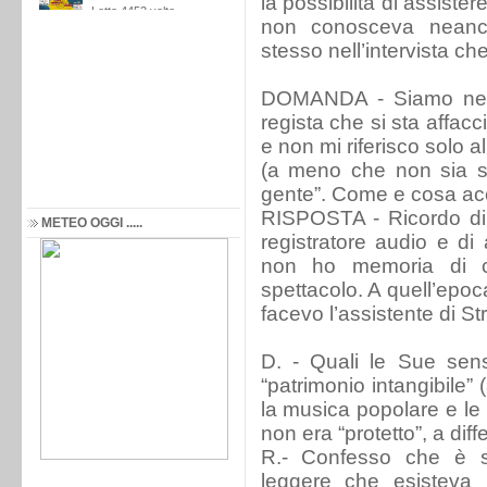
la possibilità di assister
non conosceva neanche
stesso nell’intervista ch
DOMANDA - Siamo nel 
regista che si sta affacc
e non mi riferisco solo al
(a meno che non sia st
gente”. Come e cosa a
RISPOSTA - Ricordo di 
METEO OGGI .....
registratore audio e di
non ho memoria di ch
spettacolo. A quell’epo
facevo l’assistente di Str
D. - Quali le Sue sens
“patrimonio intangibile”
la musica popolare e le
non era “protetto”, a dif
R.- Confesso che è s
leggere che esisteva 