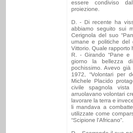
essere condiviso da
proiezione.
D. - Di recente ha vis
abbiamo seguito sui me
Cerignola del suo “Pane 
umane e politiche del 
Vittorio. Quale rapporto 
R. - Girando “Pane e l
giorno la bellezza 
pochissimo. Avevo già 
1972, “Volontari per d
Michele Placido protag
civile spagnola vista
arruolavano volontari cr
lavorare la terra e inve
li mandava a combatte
utilizzate come compars
“Scipione l’Africano”.