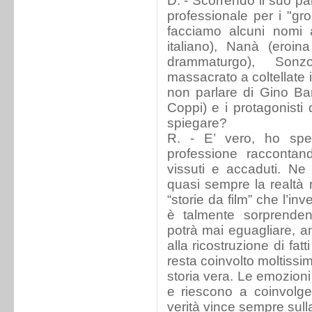
D. - Scorrendo il suo pa
professionale per i "gro
facciamo alcuni nomi 
italiano), Nanà (eroin
drammaturgo), Sonzo
massacrato a coltellate 
non parlare di Gino Bar
Coppi) e i protagonist
spiegare?
R. - E’ vero, ho spe
professione raccontan
vissuti e accaduti. Ne
quasi sempre la realtà
“storie da film” che l’i
è talmente sorprende
potrà mai eguagliare, 
alla ricostruzione di fat
resta coinvolto moltiss
storia vera. Le emozioni
e riescono a coinvolge
verità vince sempre sulla