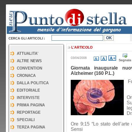
CERCA GLI ARTICOLI :
L'ARTICOLO
ATTUALITA'
03/04/2008
Segnala
ALTRE NEWS
Giornata inaugurale nuova
CONVENTION
Alzheimer (160 P.L.)
CRONACA
Fo
DALLA POLITICA
EDITORIALE
Or
INTERVISTE
Su
PRIMA PAGINA
le
REPORTAGE
Dr
SPECIALI
Ore 9:15 “Lo stato dell’arte 
TERZA PAGINA
Sensi