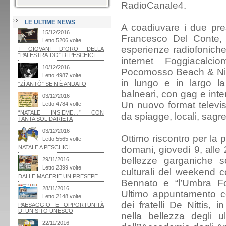
RadioCanale4.
LE ULTIME NEWS
A coadiuvare i due pres
Francesco Del Conte, g
esperienze radiofoniche,
internet Foggiacalc
Pocomosso Beach & Nigh
in lungo e in largo la
balneari, con gag e inte
Un nuovo format televisi
da spiagge, locali, sagre
Ottimo riscontro per la 
domani, giovedì 9, alle 2
bellezze garganiche s
culturali del weekend 
Bennato e “l’Umbra F
Ultimo appuntamento c
dei fratelli De Nittis,
nella bellezza degli u