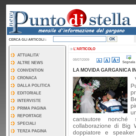
CERCA GLI ARTICOLI :
L'ARTICOLO
ATTUALITA'
08/07/2009
Segnala
ALTRE NEWS
LA MOVIDA GARGANICA IN
CONVENTION
CRONACA
V
Pu
DALLA POLITICA
p
EDITORIALE
Be
INTERVISTE
p
PRIMA PAGINA
u
REPORTAGE
cantautore nonché s
SPECIALI
collaborazione di Big
TERZA PAGINA
doppiatore e speaker r