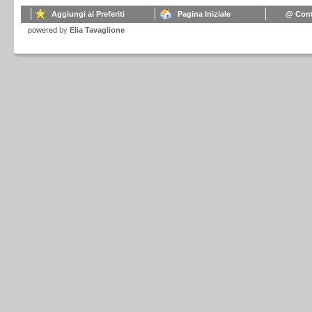
Aggiungi ai Preferiti
Pagina Iniziale
@ Cont
powered
by
Elia Tavaglione