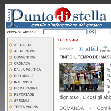
CERCA GLI ARTICOLI :
L'ARTICOLO
ATTUALITA'
04/04/2009
Segnala
ALTRE NEWS
FINITO IL TEMPO DEI MASC
CONVENTION
CRONACA
F
f
DALLA POLITICA
Na
EDITORIALE
T
INTERVISTE
t
PRIMA PAGINA
u
REPORTAGE
dignitoso”. E così gli ab
SPECIALI
TERZA PAGINA
DOMANDA - Com’è n