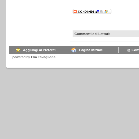
Commenti dei Lettori:
Aggiungi ai Preferiti
Pagina Iniziale
@ Cont
powered
by
Elia Tavaglione