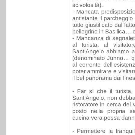
scivolosità).
- Mancata predisposizi
antistante il parcheggio e
tutto giustificato dal fat
pellegrino in Basilica… e
- Mancanza di segnaleti
al turista, al visitat
Sant’Angelo abbiamo an
(denominato Junno… qua
al corrente dell’esisten
poter ammirare e visitare
il bel panorama dai fines
- Far sì che il turist
Sant’Angelo, non debba
ristoratore in cerca de
posto nella propria s
cucina vera possa dannegg
- Permettere la tranquil