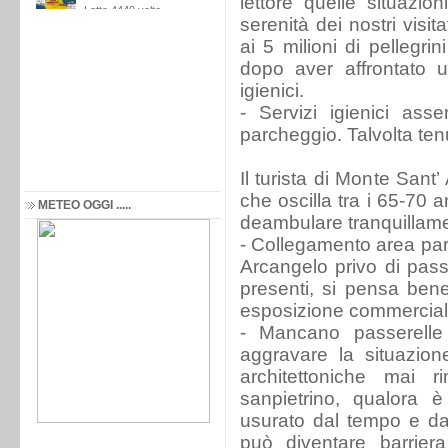
lettore quelle situazio
serenità dei nostri visit
ai 5 milioni di pellegrini
dopo aver affrontato u
igienici.
- Servizi igienici asse
parcheggio. Talvolta tenu
Il turista di Monte Sant
che oscilla tra i 65-70 
METEO OGGI .....
deambulare tranquillam
- Collegamento area pa
Arcangelo privo di pas
presenti, si pensa bene 
esposizione commercial
- Mancano passerelle
aggravare la situazion
architettoniche mai
sanpietrino, qualora 
usurato dal tempo e dal
può diventare barriera