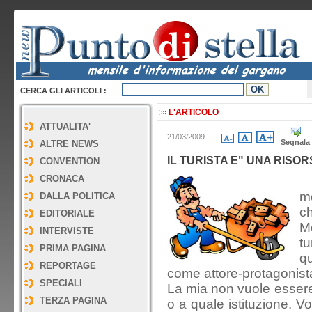
CERCA GLI ARTICOLI :
L'ARTICOLO
ATTUALITA'
21/03/2009
Segnala
ALTRE NEWS
IL TURISTA E" UNA RISORS
CONVENTION
CRONACA
L
m
DALLA POLITICA
ch
EDITORIALE
M
INTERVISTE
tu
PRIMA PAGINA
q
REPORTAGE
come attore-protagonista 
SPECIALI
La mia non vuole essere 
TERZA PAGINA
o a quale istituzione. Vo