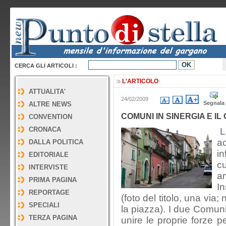
CERCA GLI ARTICOLI :
L'ARTICOLO
ATTUALITA'
24/02/2009
Segnala
ALTRE NEWS
COMUNI IN SINERGIA E IL
CONVENTION
CRONACA
La
a
DALLA POLITICA
in
EDITORIALE
cu
INTERVISTE
a
PRIMA PAGINA
In
REPORTAGE
(foto del titolo, una via;
SPECIALI
la piazza). I due Comun
TERZA PAGINA
unire le proprie forze p