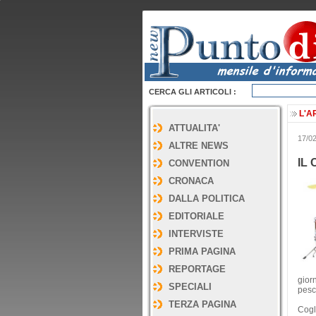
CERCA GLI ARTICOLI :
L'A
ATTUALITA'
17/0
ALTRE NEWS
IL
CONVENTION
CRONACA
DALLA POLITICA
EDITORIALE
INTERVISTE
PRIMA PAGINA
REPORTAGE
gior
SPECIALI
pesc
TERZA PAGINA
Cogli