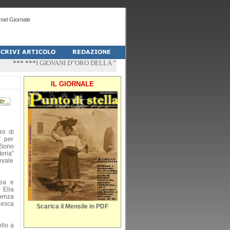
nel Giornale
*** ***
I GIOVANI D”ORO DELLA “PALESTRA-DO” DI PESCHICI
*** ***
“ZÌ
IL GIORNALE
ro di
” per
 Sono
eria”
evale
dea e
 Elia
denza
lesca
Scarica il Mensile in PDF
ello a