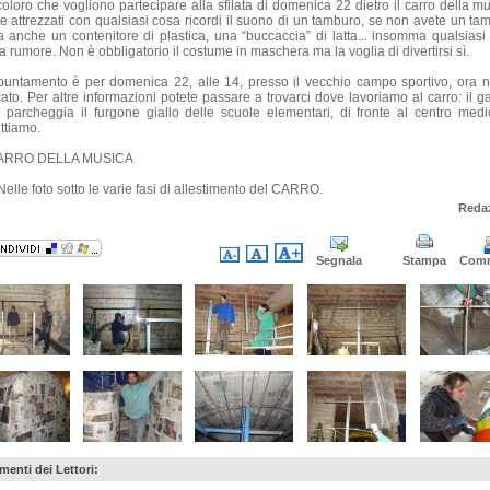
 coloro che vogliono partecipare alla sfilata di domenica 22 dietro il carro della m
te attrezzati con qualsiasi cosa ricordi il suono di un tamburo, se non avete un ta
a anche un contenitore di plastica, una “buccaccia” di latta... insomma qualsiasi
a rumore. Non è obbligatorio il costume in maschera ma la voglia di divertirsi sì.
puntamento è per domenica 22, alle 14, presso il vecchio campo sportivo, ora 
ato. Per altre informazioni potete passare a trovarci dove lavoriamo al carro: il g
 parcheggia il furgone giallo delle scuole elementari, di fronte al centro medic
ttiamo.
CARRO DELLA MUSICA
elle foto sotto le varie fasi di allestimento del CARRO.
Reda
Segnala
Stampa
Com
enti dei Lettori: