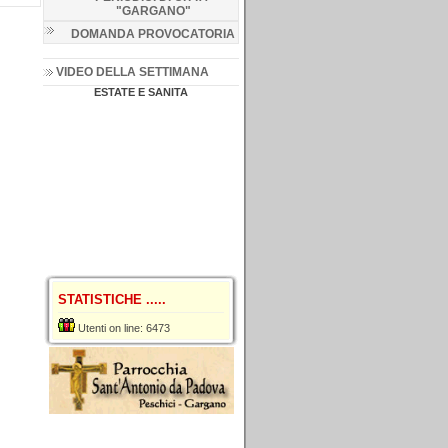
"GARGANO
"
DOMANDA PROVOCATORIA
VIDEO DELLA SETTIMANA
ESTATE E SANITA
STATISTICHE .....
Utenti on line: 6473