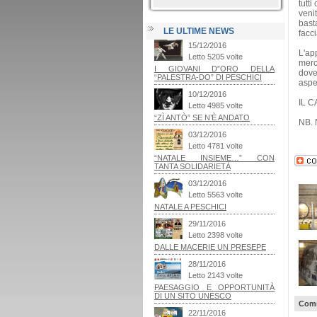
tutti
veni
bast
LE ULTIME NEWS
facci
L'ap
merc
dove
aspe
IL 
NB. N
Comm