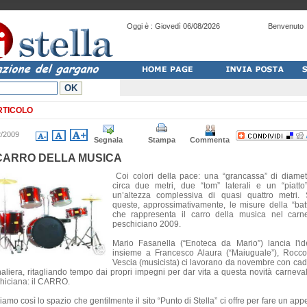
Oggi è :
Giovedì 06/08/2026
Benvenuto
RTICOLO
2/2009
Segnala
Stampa
Commenta
 CARRO DELLA MUSICA
Coi colori della pace: una “grancassa” di diamet
circa due metri, due “tom” laterali e un “piatto
un’altezza complessiva di quasi quattro metri.
queste, approssimativamente, le misure della “batt
che rappresenta il carro della musica nel carn
peschiciano 2009.
Mario Fasanella (“Enoteca da Mario”) lancia l'i
insieme a Francesco Alaura (“Maiuguale”), Rocco
Vescia (musicista) ci lavorano da novembre con ca
naliera, ritagliando tempo dai propri impegni per dar vita a questa novità carneva
hiciana: il CARRO.
amo così lo spazio che gentilmente il sito “Punto di Stella” ci offre per fare un app