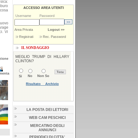
usica:
mburo
ACCESSO AREA UTENTI
 cosa
Username
Password
nuovo
arage
Area Privata
Logout >>
i. Vi
Registrati
Rec. Password
IL SONDAGGIO
zione
menta
LA POSTA DEI LETTORI
WEB CAM PESCHICI
MERCATINO DEGLI
ANNUNCI
PERIODICI DI CITTA'