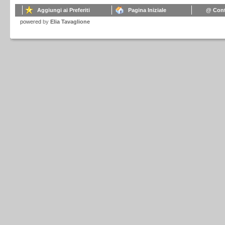
Aggiungi ai Preferiti
Pagina Iniziale
@ Cont
powered
by
Elia Tavaglione