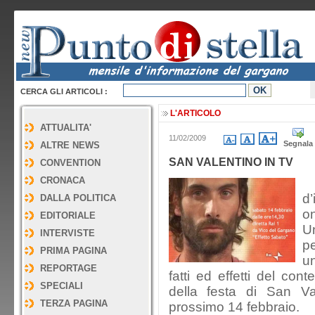
CERCA GLI ARTICOLI :
L'ARTICOLO
ATTUALITA'
11/02/2009
Segnala
ALTRE NEWS
SAN VALENTINO IN TV
CONVENTION
CRONACA
“
d’
DALLA POLITICA
on
EDITORIALE
Un
INTERVISTE
p
PRIMA PAGINA
un
REPORTAGE
fatti ed effetti del con
SPECIALI
della festa di San Va
TERZA PAGINA
prossimo 14 febbraio.