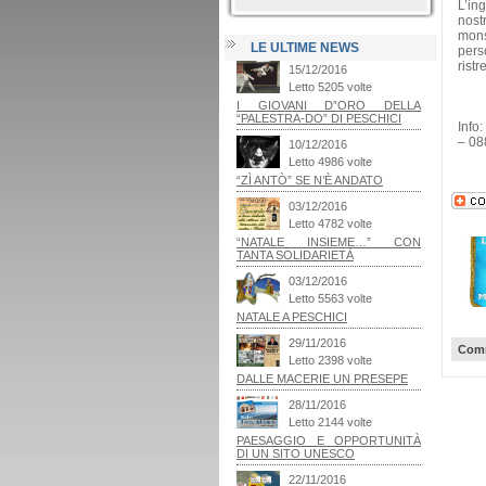
L’ing
nost
mons
LE ULTIME NEWS
pers
ristr
Info
– 08
Comm