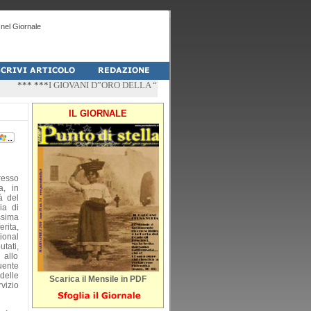
nel Giornale
*** ***
I GIOVANI D”ORO DELLA “PALESTRA-DO” DI PESCHICI
*** ***
“ZÌ
IL GIORNALE
esso
a, in
à del
ia di
sima
rita,
ional
tati,
 allo
uente
delle
Scarica il Mensile in PDF
rvizio