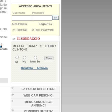
tà, il
ianto
ACCESSO AREA UTENTI
giose
ssimo
Username
Password
Area Privata
Logout >>
86.39
Registrati
Rec. Password
zione
IL SONDAGGIO
menta
LA POSTA DEI LETTORI
WEB CAM PESCHICI
MERCATINO DEGLI
ANNUNCI
PERIODICI DI CITTA'