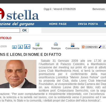
Oggi è :
Venerdì 07/08/2026
Benvenuto
RTICOLO
1/2009
Segnala
Stampa
Commenta
NS E LEONI, DI NOME E DI FATTO
Sabato 31 Gennaio 2009 alle ore 17,30 pr
l’Auditorium di Palazzo Celestini, a Manfredoni
occasione del meeting sui primi 40 anni di attivit
Lions Club Manfredonia Host, si terrà la cerimon
premiazione per il conferimento della mas
onorificenza Lionistica “Melvin Jones Fellow” confe
su proposta del Club, dalla Lions Club Internat
Foundation, al vicepresidente della Camera dei Depu
on. avv. Antonio Leone (foto del titolo; ndr) ed
scrittore prof. Cristanziano Serricchio, con la seg
vazione: “Per aver compiutamente e mirabilmente interpretato, con l’eccellenza 
, la solerzia e la serietà nel lavoro, con la solidarietà verso il prossimo ed il se
 la Patria, lo Stato e la comunità, i dettati propri del Codice dell’etica lionistica”.