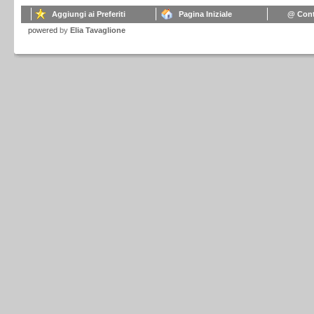
Aggiungi ai Preferiti
Pagina Iniziale
@ Cont
powered
by
Elia Tavaglione