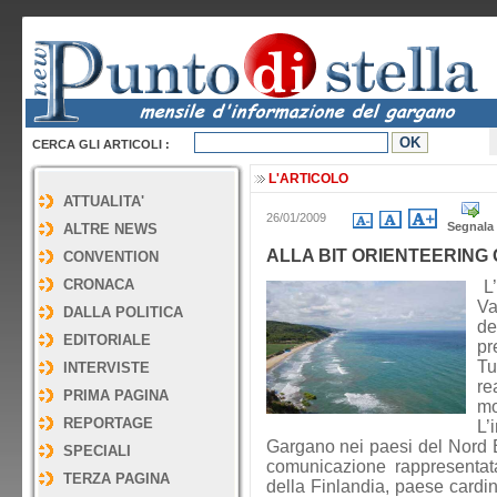
CERCA GLI ARTICOLI :
L'ARTICOLO
ATTUALITA'
26/01/2009
Segnala
ALTRE NEWS
ALLA BIT ORIENTEERIN
CONVENTION
CRONACA
L’
Va
DALLA POLITICA
de
EDITORIALE
pr
Tu
INTERVISTE
re
PRIMA PAGINA
mo
REPORTAGE
L’
Gargano nei paesi del Nord Eu
SPECIALI
comunicazione rappresentata
TERZA PAGINA
della Finlandia, paese cardin