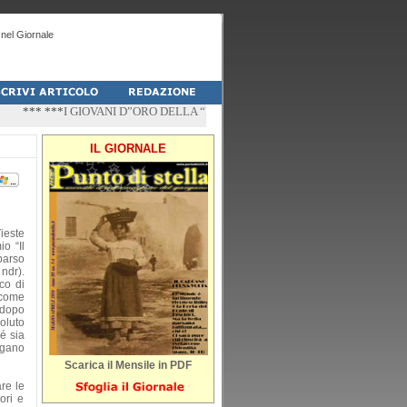
nel Giornale
*** ***
I GIOVANI D”ORO DELLA “PALESTRA-DO” DI PESCHICI
*** ***
“ZÌ
IL GIORNALE
ieste
o “Il
parso
ndr).
co di
 come
 dopo
voluto
é sia
argano
Scarica il Mensile in PDF
re le
ori e