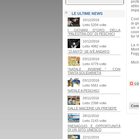
prof
abbi
impeg
LE ULTIME NEWS
Così
ai g
un e
coord
tor V
La m
Mont
Fogg
Miche
Comm