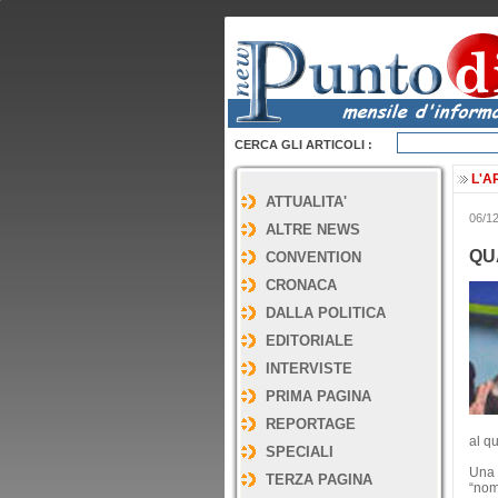
CERCA GLI ARTICOLI :
L'A
ATTUALITA'
06/1
ALTRE NEWS
QU
CONVENTION
CRONACA
DALLA POLITICA
EDITORIALE
INTERVISTE
PRIMA PAGINA
REPORTAGE
al qu
SPECIALI
Una 
TERZA PAGINA
“nom