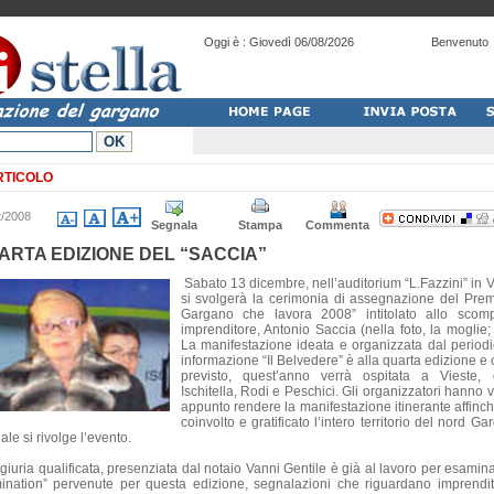
Oggi è :
Giovedì 06/08/2026
Benvenuto
RTICOLO
2/2008
Segnala
Stampa
Commenta
ARTA EDIZIONE DEL “SACCIA”
Sabato 13 dicembre, nell’auditorium “L.Fazzini” in V
si svolgerà la cerimonia di assegnazione del Premi
Gargano che lavora 2008” intitolato allo scom
imprenditore, Antonio Saccia (nella foto, la moglie; 
La manifestazione ideata e organizzata dal periodi
informazione “Il Belvedere” è alla quarta edizione e
previsto, quest’anno verrà ospitata a Vieste,
Ischitella, Rodi e Peschici. Gli organizzatori hanno 
appunto rendere la manifestazione itinerante affinch
coinvolto e gratificato l’intero territorio del nord G
ale si rivolge l’evento.
giuria qualificata, presenziata dal notaio Vanni Gentile è già al lavoro per esamina
ination” pervenute per questa edizione, segnalazioni che riguardano imprendit