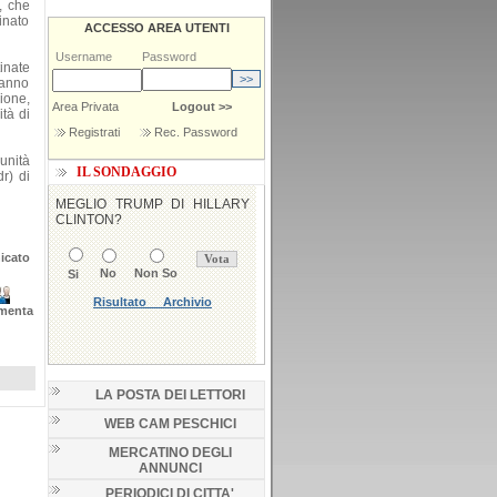
, che
inato
ACCESSO AREA UTENTI
Username
Password
inate
ranno
ione,
Area Privata
Logout >>
ità di
Registrati
Rec. Password
unità
IL SONDAGGIO
r) di
icato
menta
LA POSTA DEI LETTORI
WEB CAM PESCHICI
MERCATINO DEGLI
ANNUNCI
PERIODICI DI CITTA'