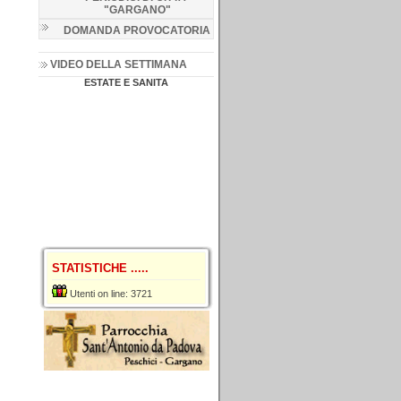
"GARGANO
"
DOMANDA PROVOCATORIA
VIDEO DELLA SETTIMANA
ESTATE E SANITA
STATISTICHE .....
Utenti on line: 3721