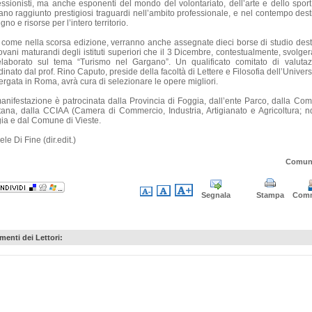
essionisti, ma anche esponenti del mondo del volontariato, dell’arte e dello sport
ano raggiunto prestigiosi traguardi nell’ambito professionale, e nel contempo dest
no e risorse per l’intero territorio.
 come nella scorsa edizione, verranno anche assegnate dieci borse di studio dest
iovani maturandi degli istituti superiori che il 3 Dicembre, contestualmente, svolge
laborato sul tema “Turismo nel Gargano”. Un qualificato comitato di valutaz
inato dal prof. Rino Caputo, preside della facoltà di Lettere e Filosofia dell’Univers
ergata in Roma, avrà cura di selezionare le opere migliori.
anifestazione è patrocinata dalla Provincia di Foggia, dall’ente Parco, dalla Com
ana, dalla CCIAA (Camera di Commercio, Industria, Artigianato e Agricoltura; nd
ia e dal Comune di Vieste.
le Di Fine (dir.edit.)
Comun
Segnala
Stampa
Com
enti dei Lettori: