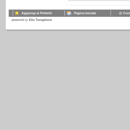
Aggiungi ai Preferiti
Pagina Iniziale
@ Cont
powered
by
Elia Tavaglione