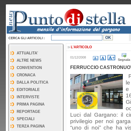
CERCA GLI ARTICOLI :
L'ARTICOLO
ATTUALITA'
01/12/2008
Segnala
ALTRE NEWS
FERRUCCIO CASTRONUO
CONVENTION
CRONACA
F
le
DALLA POLITICA
e 
EDITORIALE
16
INTERVISTE
Gi
PRIMA PAGINA
oc
REPORTAGE
Luci dal Gargano: il 
SPECIALI
privilegio per noi garga
TERZA PAGINA
“uno di noi” che ha vi