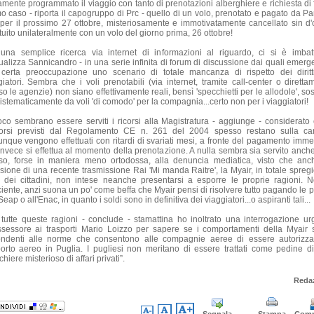
amente programmato il viaggio con tanto di prenotazioni alberghiere e richiesta di f
mo caso - riporta il capogruppo di Prc - quello di un volo, prenotato e pagato da Par
 per il prossimo 27 ottobre, misteriosamente e immotivatamente cancellato sin d'
tuito unilateralmente con un volo del giorno prima, 26 ottobre!
una semplice ricerca via internet di informazioni al riguardo, ci si è imbatt
ualizza Sannicandro - in una serie infinita di forum di discussione dai quali emerg
certa preoccupazione uno scenario di totale mancanza di rispetto dei diritt
giatori. Sembra che i voli prenotabili (via internet, tramite call-center o diretta
o le agenzie) non siano effettivamente reali, bensì 'specchietti per le allodole', sost
istematicamente da voli 'di comodo' per la compagnia...certo non per i viaggiatori!
oco sembrano essere serviti i ricorsi alla Magistratura - aggiunge - considerato 
orsi previsti dal Regolamento CE n. 261 del 2004 spesso restano sulla ca
nque vengono effettuati con ritardi di svariati mesi, a fronte del pagamento imme
invece si effettua al momento della prenotazione. A nulla sembra sia servito anche
rso, forse in maniera meno ortodossa, alla denuncia mediatica, visto che anc
sione di una recente trasmissione Rai 'Mi manda Raitre', la Myair, in totale spregi
tti dei cittadini, non intese neanche presentarsi a esporre le proprie ragioni. 
iciente, anzi suona un po' come beffa che Myair pensi di risolvere tutto pagando le p
Seap o all'Enac, in quanto i soldi sono in definitiva dei viaggiatori...o aspiranti tali...
 tutte queste ragioni - conclude - stamattina ho inoltrato una interrogazione ur
assessore ai trasporti Mario Loizzo per sapere se i comportamenti della Myair 
ondenti alle norme che consentono alle compagnie aeree di essere autorizza
porto aereo in Puglia. I pugliesi non meritano di essere trattati come pedine d
hiere misterioso di affari privati”.
Reda