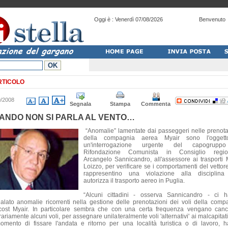
Oggi è :
Venerdì 07/08/2026
Benvenuto
RTICOLO
9/2008
Segnala
Stampa
Commenta
ANDO NON SI PARLA AL VENTO…
“Anomalie” lamentate dai passeggeri nelle prenota
della compagnia aerea Myair sono l'oggett
un'interrogazione urgente del capogrupp
Rifondazione Comunista in Consiglio region
Arcangelo Sannicandro, all'assessore ai trasporti 
Loizzo, per verificare se i comportamenti del vettor
rappresentino una violazione alla disciplin
autorizza il trasporto aereo in Puglia.
“Alcuni cittadini - osserva Sannicandro - ci 
alato anomalie ricorrenti nella gestione delle prenotazioni dei voli della comp
cost Myair. In particolare sembra che con una certa frequenza vengano cance
rariamente alcuni voli, per assegnare unilateralmente voli 'alternativi' ai malcapitat
omento di fissare l'andata e ritorno per una località turistica o di lavoro, 