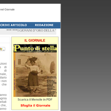
nel Giornale
*** ***
I GIOVANI D”ORO DELLA “PALESTRA-DO” DI PESCHICI
*** ***
“ZÌ
IL GIORNALE
zioni
o di
o di
ale,
Mario
e non
a che
hanno
agnia
Scarica il Mensile in PDF
llati
i che,
hanno