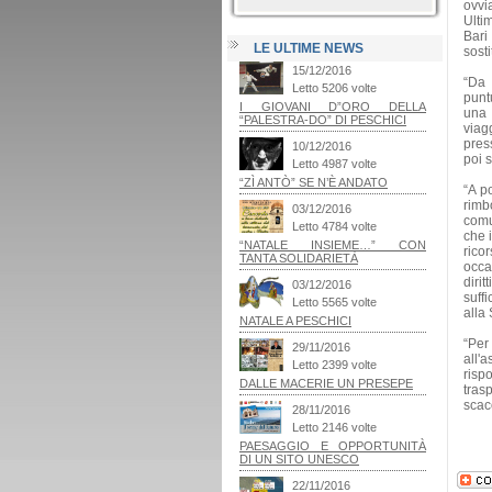
ovvi
Ulti
Bari
LE ULTIME NEWS
sosti
“Da 
punt
una 
viag
press
poi s
“A p
rimb
comu
che 
rico
occa
diri
suff
alla 
“Per
all'
risp
tras
scacc