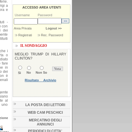
erie.
igi a
ACCESSO AREA UTENTI
ora e
Username
Password
uti -
e con
Area Privata
Logout >>
i dei
mente
Registrati
Rec. Password
ituiti
IL SONDAGGIO
che i
rta o
diato
 fare
he in
o dei
Non è
enali
gente
siano
te al
i uno
LA POSTA DEI LETTORI
WEB CAM PESCHICI
zione
MERCATINO DEGLI
ANNUNCI
PERIODICI DI CITTA'