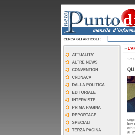
CERCA GLI ARTICOLI :
L'A
ATTUALITA'
17/0
ALTRE NEWS
QU
CONVENTION
CRONACA
DALLA POLITICA
EDITORIALE
INTERVISTE
PRIMA PAGINA
REPORTAGE
segn
SPECIALI
low-
arbit
TERZA PAGINA
al m