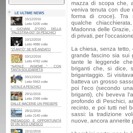
mazza di scopa che, ap
veniva tenuta con due
LE ULTIME NEWS
forma di croce). Tra s
qualche chiacchierata,
Madonna delle Grazie, 
di privati, per l’occasion
La chiesa, senza tetto
grande fascino sia sui g
tante le leggende che
briganti che, si dice,
brigantaggio. Si visitav
batteva un grosso sasso 
poi l'eco (secondo una
briganti), chi beveva l
profondo di Peschici, an
recinto, e poi tutti nel
sassi: la tradizione v
nuove, ancora annerite 