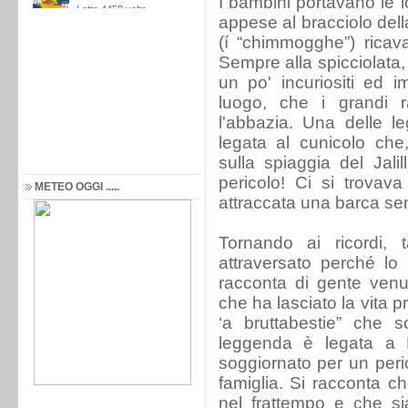
I bambini portavano le l
appese al bracciolo della 
(í “chimmogghe”) ricavat
Sempre alla spicciolata, 
un po' incuriositi ed i
luogo, che i grandi r
l'abbazia. Una delle l
legata al cunicolo che
sulla spiaggia del Jalil
pericolo! Ci si trovav
METEO OGGI .....
attraccata una barca sem
Tornando ai ricordi,
attraversato perché lo
racconta di gente venut
che ha lasciato la vita p
‘a bruttabestie” che sc
leggenda è legata a F
soggiornato per un peri
famiglia. Si racconta ch
nel frattempo e che sia