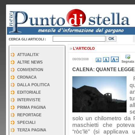
CERCA GLI ARTICOLI :
L'ARTICOLO
ATTUALITA'
08/09/2008
Segnala
ALTRE NEWS
CALENA: QUANTE LEGG
CONVENTION
CRONACA
F
q
DALLA POLITICA
a
EDITORIALE
tu
INTERVISTE
al
PRIMA PAGINA
se
REPORTAGE
solo un chilometro da 
SPECIALI
maschietti che poteva
TERZA PAGINA
“ròc’lë” (si applicava 