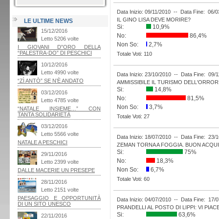
Data Inizio: 09/11/2010 -- Data Fine: 06/0
IL GINO LISA DEVE MORIRE?
LE ULTIME NEWS
Si:
10,9%
No:
86,4%
Non So:
2,7%
Totale Voti: 110
Data Inizio: 23/10/2010 -- Data Fine: 09/
AMMISSIBILE IL TURISMO DELL'ORROR
Si:
14,8%
No:
81,5%
Non So:
3,7%
Totale Voti: 27
Data Inizio: 18/07/2010 -- Data Fine: 23/
ZEMAN TORNA A FOGGIA. BUON ACQU
Si:
75%
No:
18,3%
Non So:
6,7%
Totale Voti: 60
Data Inizio: 04/07/2010 -- Data Fine: 17/
PRANDELLI AL POSTO DI LIPPI: VI PIAC
Si:
63,6%