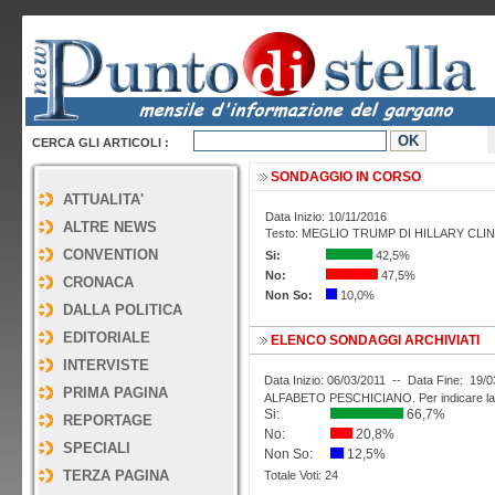
CERCA GLI ARTICOLI :
SONDAGGIO
IN CORSO
ATTUALITA'
Data Inizio: 10/11/2016
ALTRE NEWS
Testo: MEGLIO TRUMP DI HILLARY CLI
CONVENTION
Si:
42,5%
No:
47,5%
CRONACA
Non So:
10,0%
DALLA POLITICA
EDITORIALE
ELENCO SONDAGGI ARCHIVIATI
INTERVISTE
Data Inizio: 06/03/2011 -- Data Fine: 19/0
PRIMA PAGINA
ALFABETO PESCHICIANO. Per indicare la 
Si:
66,7%
REPORTAGE
No:
20,8%
SPECIALI
Non So:
12,5%
TERZA PAGINA
Totale Voti: 24