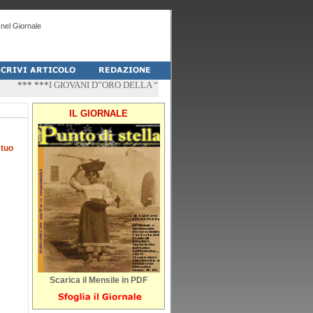
nel Giornale
*** ***
I GIOVANI D”ORO DELLA “PALESTRA-DO” DI PESCHICI
*** ***
“ZÌ
IL GIORNALE
l
tuo
Scarica il Mensile in PDF