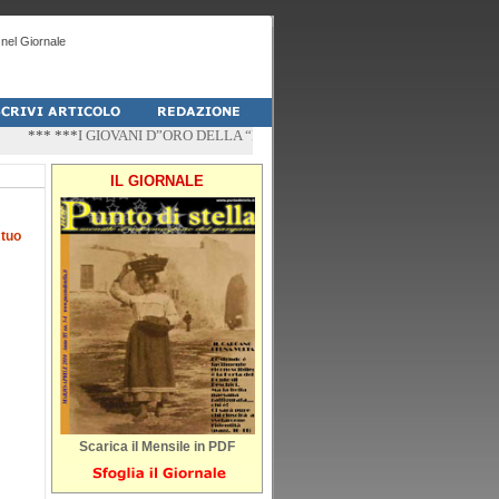
nel Giornale
*** ***
I GIOVANI D”ORO DELLA “PALESTRA-DO” DI PESCHICI
*** ***
“ZÌ
IL GIORNALE
l
tuo
Scarica il Mensile in PDF