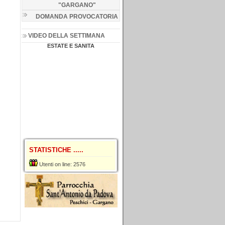
"GARGANO
"
DOMANDA PROVOCATORIA
VIDEO DELLA SETTIMANA
ESTATE E SANITA
STATISTICHE .....
Utenti on line: 2576