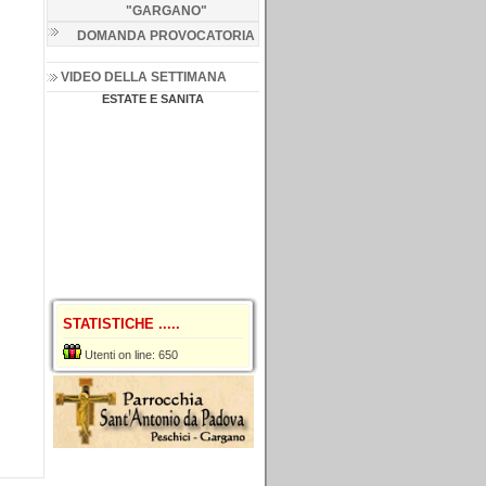
"GARGANO
"
DOMANDA PROVOCATORIA
VIDEO DELLA SETTIMANA
ESTATE E SANITA
STATISTICHE .....
Utenti on line: 650