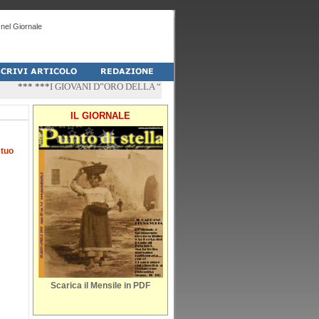
nel Giornale
*** ***
I GIOVANI D”ORO DELLA “PALESTRA-DO” DI PESCHICI
*** ***
“ZÌ
IL GIORNALE
l
tuo
Scarica il Mensile in PDF